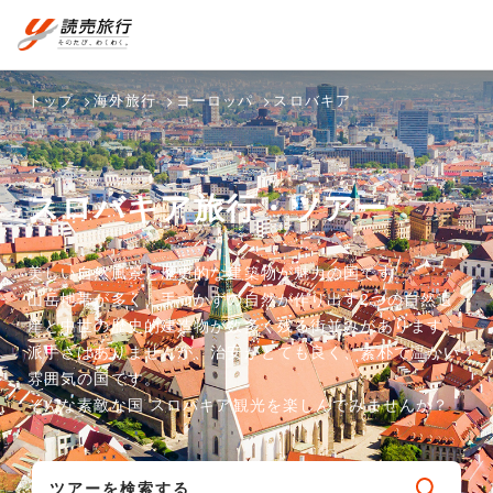
おまかせプラン
航空券+観光
国内旅行トップ
海外旅行トップ
トップ
海外旅行
ヨーロッパ
スロバキア
航空券+宿泊
フリーワード
バスツアー
海外特集か
個人旅行
テーマから
ダイナミッ
写真から探
ホテル・宿
を探す
ら探す
（ブーケ）
探す
クパッケー
す
を探す
検索する
こだわり条件を表示
を探す
ジを探す
スロバキア旅行・ツアー
国内特集か
テーマから
写真から探
ら探す
探す
す
美しい自然風景と歴史的な建築物が魅力の国です。
山岳地帯が多く、手つかずの自然が作り出す2つの自然遺
産と中世の歴史的建造物が数多く残る街並みがあります。
派手さはありませんが、治安がとても良く、素朴で温かい
雰囲気の国です。
そんな素敵な国 スロバキア観光を楽しんでみませんか？
ツアーを検索する