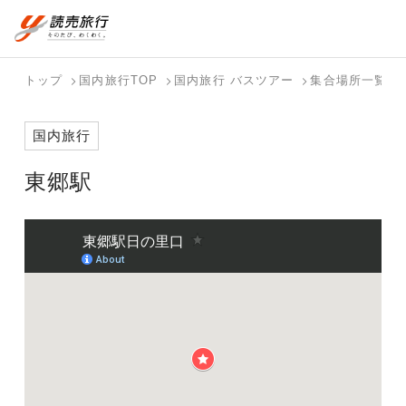
おまかせプラン
航空券+観光
国内旅行トップ
海外旅行トップ
トップ
国内旅行TOP
国内旅行 バスツアー
集合場所一覧
航空券+宿泊
フリーワード
バスツアー
海外特集か
個人旅行
テーマから
ダイナミッ
写真から探
ホテル・宿
国内旅行
を探す
ら探す
（ブーケ）
探す
クパッケー
す
を探す
検索する
こだわり条件を表示
を探す
ジを探す
東郷駅
国内特集か
テーマから
写真から探
ら探す
探す
す