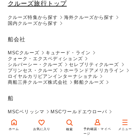
クルーズ旅行トップ
クルーズ特集から探す
海外クルーズから探す
国内クルーズから探す
船会社
MSCクルーズ
キュナード・ライン
クォーク・エクスペディションズ
シルバーシー・クルーズ
セレブリティクルーズ
プリンセス・クルーズ
ホーランドアメリカライン
ロイヤルカリビアンインターナショナル
商船三井クルーズ株式会社
郵船クルーズ
船
MSCベリッシマ
MSCワールドエウローパ
クイーン・エリザベス
ワールド・エクスプローラー
シルバー・ミューズ
セレブリティ・ミレニアム
ホーム
お気に入り
予約確認・マイペ
メニュー
検索
ージ
ダイヤモンド・プリンセス
ルビー・プリンセス