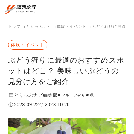
おまかせプラン
航空券+観光
国内旅行トップ
海外旅行トップ
トップ
とりっぷナビ
体験・イベント
ぶどう狩りに最適のお
航空券+宿泊
フリーワード
バスツアー
海外特集か
個人旅行
テーマから
ダイナミッ
写真から探
ホテル・宿
体験・イベント
を探す
ら探す
（ブーケ）
探す
クパッケー
す
を探す
検索する
こだわり条件を表示
を探す
ジを探す
ぶどう狩りに最適のおすすめスポ
国内特集か
テーマから
写真から探
ら探す
探す
す
ットはどこ？ 美味しいぶどうの
見分け方をご紹介
とりっぷナビ編集部
# フルーツ狩り
# 秋
2023.09.22
2023.10.20