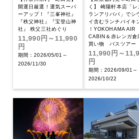
開運日厳選！運気スーパ
く】 崎陽軒本店「レ
ーアップ！『三峯神社』
ランアリババ」でシ
『秩父神社』『宝登山神
イ含むランチバイキ
社』 秩父三社めぐり
！YOKOHAMA AIR
CABIN＆赤レンガ倉
11,990円～11,990
買い物 バスツアー
円
11,990円～11,
期間：2026/05/01～
円
2026/11/30
期間：2026/09/01～
2026/10/22