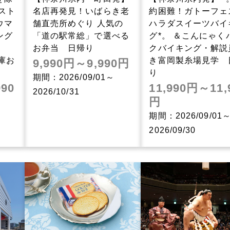
スト
名店再発見！いばらき老
約困難！ガトーフェ
ウマ
舗直売所めぐり 人気の
ハラダスイーツバイ
ング
「道の駅常総」で選べる
グ*。 ＆こんにゃく
お弁当 日帰り
クバイキング・解説
庫お
き富岡製糸場見学 
9,990円～9,990円
り
期間：2026/09/01～
990
11,990円～11,
2026/10/31
円
期間：2026/09/01
2026/09/30