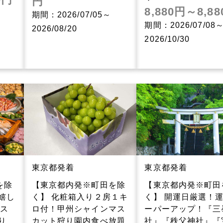
円
8,880円～8,8
期間：2026/07/05～
期間：2026/07/08
2026/08/20
2026/10/30
東京都発着
東京都発着
を除
【東京都内発※町田を除
【東京都内発※町田
嬉し
く】 化粧箱入り２房１キ
く】 開運日厳選！
いス
ロ付！甲州シャインマス
ーパーアップ！『三
り
カット狩り園内食べ放題
社』『秩父神社』『