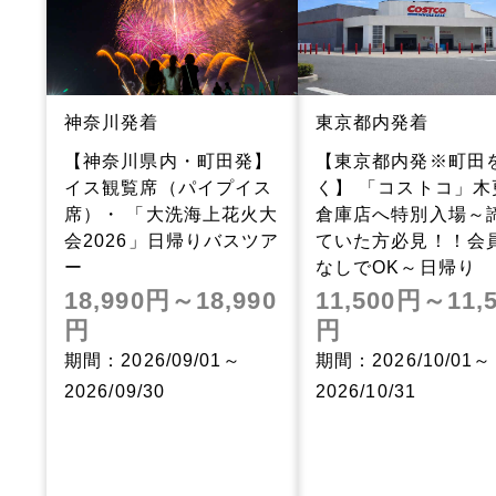
神奈川発着
東京都内発着
【神奈川県内・町田発】
【東京都内発※町田
イス観覧席（パイプイス
く】 「コストコ」木
席）・ 「大洗海上花火大
倉庫店へ特別入場～
会2026」日帰りバスツア
ていた方必見！！会
ー
なしでOK～日帰り
18,990円～18,990
11,500円～11,
円
円
期間：2026/09/01～
期間：2026/10/01～
2026/09/30
2026/10/31