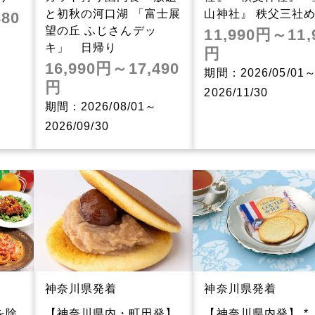
と初秋の河口湖 「富士展
山神社』 秩父三社
880
望の丘 ふじさんデッ
11,990円～11,
キ」 日帰り
円
16,990円～17,490
期間：2026/05/01
円
2026/11/30
期間：2026/08/01～
2026/09/30
神奈川県発着
神奈川県発着
を除
【神奈川県内・町田発】
【神奈川県内発】 *