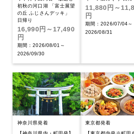
初秋の河口湖 「富士展望
11,880円～11,
の丘 ふじさんデッキ」
円
日帰り
期間：2026/07/04～
16,990円～17,490
2026/08/31
円
期間：2026/08/01～
2026/09/30
神奈川県発着
東京都発着
【神奈川県内・町田発】
【東京都内発※町田