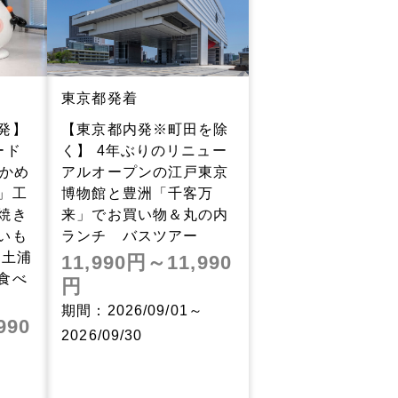
東京都発着
発】
【東京都内発※町田を除
ード
く】 4年ぶりのリニュー
おかめ
アルオープンの江戸東京
」工
博物館と豊洲「千客万
焼き
来」でお買い物＆丸の内
いも
ランチ バスツアー
「土浦
11,990円～11,990
食べ
円
期間：2026/09/01～
990
2026/09/30
～