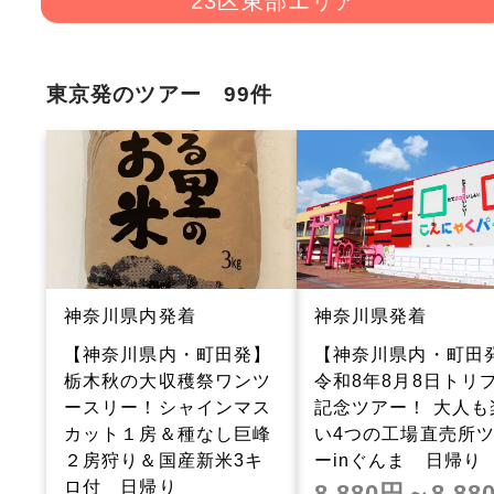
23区東部エリア
東京発のツアー 99件
神奈川県内発着
神奈川県発着
【神奈川県内・町田発】
【神奈川県内・町田
栃木秋の大収穫祭ワンツ
令和8年8月8日トリ
ースリー！シャインマス
記念ツアー！ 大人も
カット１房＆種なし巨峰
い4つの工場直売所
２房狩り＆国産新米3キ
ーinぐんま 日帰り
ロ付 日帰り
8,880円～8,88