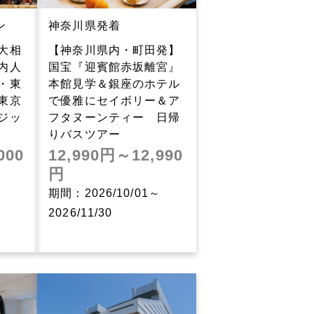
ン
神奈川県発着
大相
【神奈川県内・町田発】
内人
国宝『迎賓館赤坂離宮』
・東
本館見学＆銀座のホテル
東京
で優雅にセイボリー＆ア
ジッ
フタヌーンティー 日帰
りバスツアー
000
12,990円～12,990
円
～
期間：2026/10/01～
2026/11/30