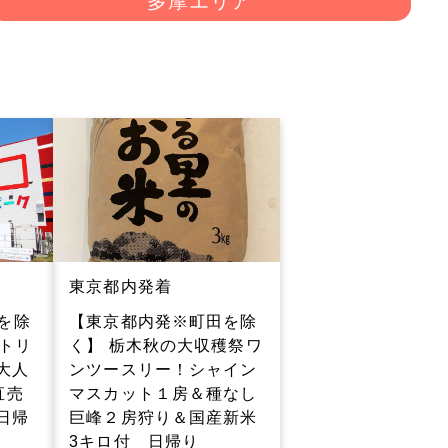
多摩エリア
東京都内発着
を除
【東京都内発※町田を除
日トリ
く】 栃木秋の大収穫祭ワ
大人
ンツースリー！シャイン
直売
マスカット１房＆種なし
日帰
巨峰２房狩り＆国産新米
3キロ付 日帰り