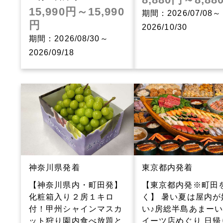
15,990円～15,990
期間：2026/07/08～
円
2026/10/30
期間：2026/08/30～
2026/09/18
神奈川県発着
東京都内発着
【神奈川県内・町田発】
【東京都内発※町田
化粧箱入り２房１キロ
く】 暑い夏は屋内が
付！甲州シャインマスカ
い♪房総半島あまー
ット狩り園内食べ放題と
イーツ店めぐり 日帰