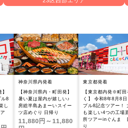
23区西部エリア
神奈川県内発着
東京都発着
発】
【神奈川県内・町田発】
【東京都内発※町田
プル8
暑い夏は屋内が嬉しい♪
く】 令和8年8月8
楽し
房総半島あまーいスイー
プル8記念ツアー！ 
ツア
ツ店めぐり 日帰り
も楽しい4つの工場
所ツアーinぐんま 
11,880円～11,880
り
0円