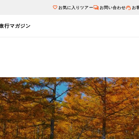
お気に入りツアー
お問い合わせ
お
旅行マガジン
ーワード
バスツアーを探す
テーマから探す
個人旅行（ブー
ホテル・宿を探す
国内特集から探