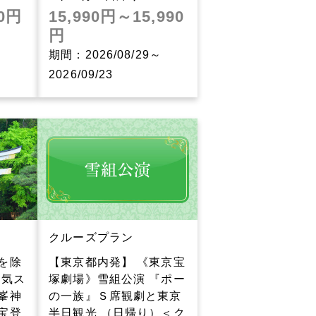
80円
15,990円～15,990
円
～
期間：2026/08/29～
2026/09/23
クルーズプラン
を除
【東京都内発】 《東京宝
運気ス
塚劇場》雪組公演 『ポー
峯神
の一族』Ｓ席観劇と東京
宝登
半日観光 （日帰り）＜ク