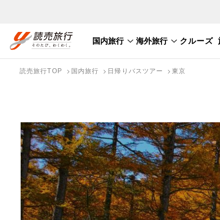
国内旅行
海外旅行
クルーズ
おまかせプラン
航空券+観光
航空券+宿泊
フリ
国内旅行トップ
海外旅行トップ
読売旅行TOP
国内旅行
日帰りバスツアー
東京
国内旅行を探す
海外特集から探す
検索する
写真から探す