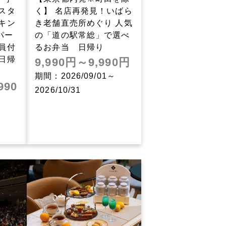
スタ
く】 名店再発見！いばら
キン
き老舗直売所めぐり 人気
パー
の「道の駅常総」で選べ
員付
るお弁当 日帰り
日帰
9,990円～9,990円
期間：2026/09/01～
990
2026/10/31
～