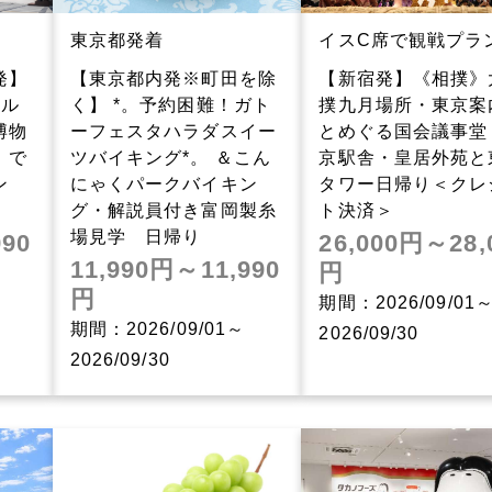
東京都発着
イスC席で観戦プラ
発】
【東京都内発※町田を除
【新宿発】《相撲》
アル
く】 *。予約困難！ガト
撲九月場所・東京案
博物
ーフェスタハラダスイー
とめぐる国会議事堂
」で
ツバイキング*。 ＆こん
京駅舎・皇居外苑と
ン
にゃくパークバイキン
タワー日帰り＜クレ
グ・解説員付き富岡製糸
ト決済＞
場見学 日帰り
990
26,000円～28,
11,990円～11,990
円
円
期間：2026/09/01
期間：2026/09/01～
2026/09/30
2026/09/30