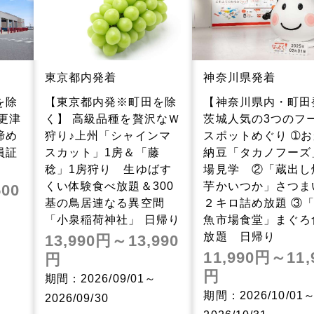
東京都内発着
神奈川県発着
を除
【東京都内発※町田を除
【神奈川県内・町田
更津
く】 高級品種を贅沢なＷ
茨城人気の3つのフ
諦め
狩り♪上州「シャインマ
スポットめぐり ➀
員証
スカット」1房＆「藤
納豆「タカノフーズ
稔」1房狩り 生ゆばす
場見学 ②「蔵出し
くい体験食べ放題＆300
芋かいつか」さつま
500
基の鳥居連なる異空間
２キロ詰め放題 ③
「小泉稲荷神社」 日帰り
魚市場食堂」まぐろ
放題 日帰り
13,990円～13,990
11,990円～11,
円
円
期間：2026/09/01～
期間：2026/10/01
2026/09/30