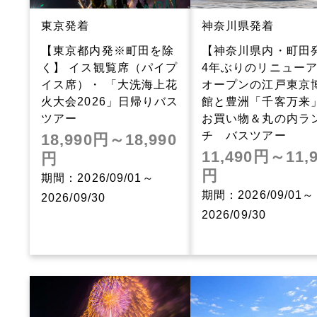
東京発着
神奈川県発着
【東京都内発※町田を除
【神奈川県内・町田
く】 イス観覧席（パイプ
4年ぶりのリニュー
イス席）・ 「大洗海上花
オープンの江戸東京
火大会2026」日帰りバス
館と豊洲「千客万来
ツアー
お買い物＆丸の内ラ
チ バスツアー
18,990円～18,990
11,490円～11,
円
円
期間：2026/09/01～
期間：2026/09/01～
2026/09/30
2026/09/30