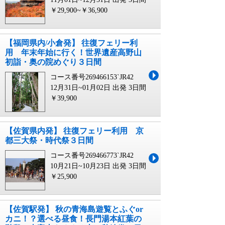
￥29,900~￥36,900
【福岡県内/小倉発】 往復フェリー利
用 年末年始に行く！世界遺産高野山
初詣・奥の院めぐり３日間
コース番号269466153`JR42
12月31日~01月02日 出発
3日間
￥39,900
【佐賀県内発】 往復フェリー利用 京
都三大祭・時代祭３日間
コース番号269466773`JR42
10月21日~10月23日 出発
3日間
￥25,900
【佐賀駅発】 秋の青海島遊覧とふぐor
カニ！？選べる昼食！長門湯本紅葉の