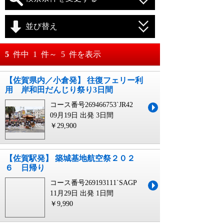
並び替え
おすすめ順
5
件中
1
件～
5
件を表示
料金が安い順
【佐賀県内／小倉発】 往復フェリー利
月
日～
用 岸和田だんじり祭り3日間
料金が高い順
月
日
コース番号269466753`JR42
09月19日 出発
3日間
￥29,900
【佐賀駅発】 築城基地航空祭２０２
６ 日帰り
コース番号269193111`SAGP
11月29日 出発
1日間
￥9,990