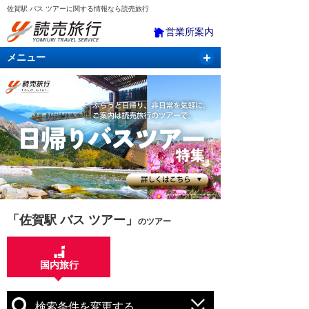
佐賀駅 バス ツアーに関する情報なら読売旅行
営業所案内
メニュー
国内旅行
バスツアー
海外旅行
クルーズ
航空・ＪＲ＋宿泊
航空券＆ホテル
「佐賀駅 バス ツアー」
のツアー
国内旅行
検索条件を変更する