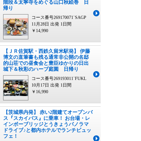
階段＆太寧寺をめぐる山口秋絵巻 日
帰り
コース番号269170071`SAGP
11月28日 出発
1日間
￥14,990
【ＪＲ佐賀駅・西鉄久留米駅発】 伊藤
博文の直筆書も残る通常非公開の名邸
的山荘での昼食会と豊臣ゆかりの日出
城下＆秋彩のハーブ庭園 日帰り
コース番号269193011`FUKL
10月17日 出発
1日間
￥16,990
【茨城県内発】 赤い2階建てオープンバ
ス『スカイバス』に乗車！ お台場・レ
インボーブリッジとうきょうパノラマ
ドライブ♪と都内ホテルでランチビュッ
フェ！