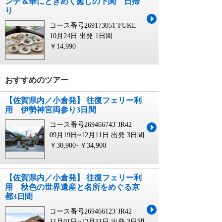
ンチ＆華にときめく癒しの下関 日帰
り
コース番号269173051`FUKL
10月24日 出発
1日間
￥14,990
おすすめのツアー
【佐賀県内／小倉発】 往復フェリー利
用 伊勢神宮両参り3日間
コース番号269466743`JR42
09月19日~12月11日 出発
3日間
￥30,900~￥34,900
【佐賀県内／小倉発】 往復フェリー利
用 秋色の世界遺産と名所をめぐる京
都3日間
コース番号269466123`JR42
11月01日~12月31日 出発
3日間