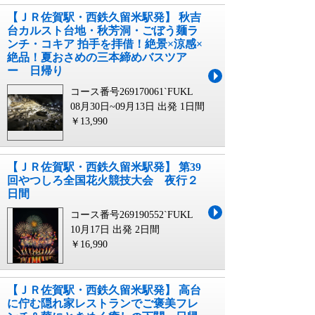
【ＪＲ佐賀駅・西鉄久留米駅発】 秋吉
台カルスト台地・秋芳洞・ごぼう麺ラ
ンチ・コキア 拍手を拝借！絶景×涼感×
絶品！夏おさめの三本締めバスツア
ー 日帰り
コース番号269170061`FUKL
08月30日~09月13日 出発
1日間
￥13,990
【ＪＲ佐賀駅・西鉄久留米駅発】 第39
回やつしろ全国花火競技大会 夜行２
日間
コース番号269190552`FUKL
10月17日 出発
2日間
￥16,990
【ＪＲ佐賀駅・西鉄久留米駅発】 高台
に佇む隠れ家レストランでご褒美フレ