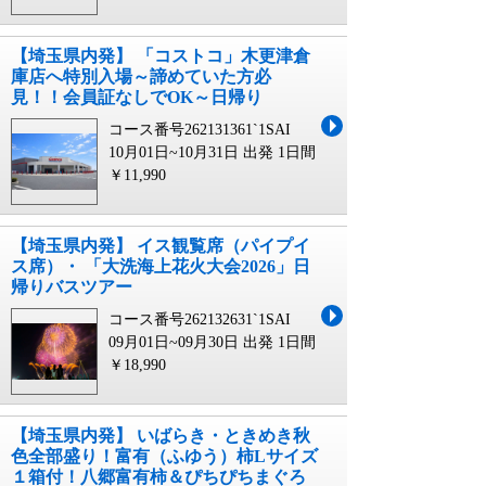
【埼玉県内発】 「コストコ」木更津倉
庫店へ特別入場～諦めていた方必
見！！会員証なしでOK～日帰り
コース番号262131361`1SAI
10月01日~10月31日 出発
1日間
￥11,990
【埼玉県内発】 イス観覧席（パイプイ
ス席）・ 「大洗海上花火大会2026」日
帰りバスツアー
コース番号262132631`1SAI
09月01日~09月30日 出発
1日間
￥18,990
【埼玉県内発】 いばらき・ときめき秋
色全部盛り！富有（ふゆう）柿Lサイズ
１箱付！八郷富有柿＆ぴちぴちまぐろ