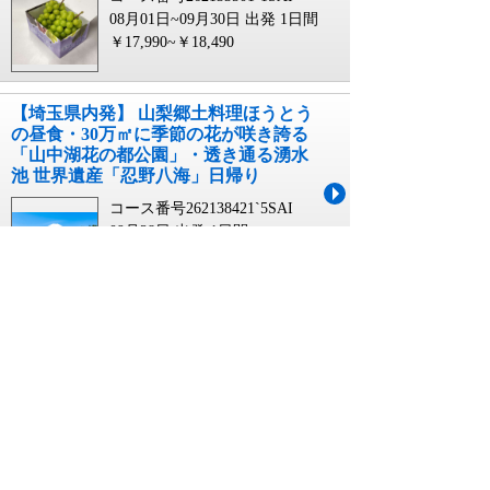
08月01日~09月30日 出発
1日間
￥17,990~￥18,490
【埼玉県内発】 山梨郷土料理ほうとう
の昼食・30万㎡に季節の花が咲き誇る
「山中湖花の都公園」・透き通る湧水
池 世界遺産「忍野八海」日帰り
コース番号262138421`5SAI
09月28日 出発
1日間
￥14,990
埼玉 割 日帰り バスツアーに関連するキーワー
ド
埼玉 県民 割 日帰り バスツアー
日帰り 埼玉割