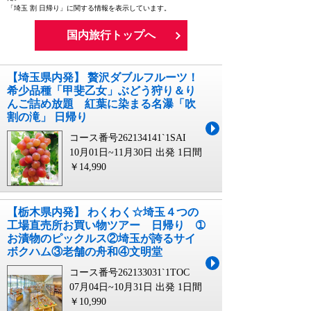
「埼玉 割 日帰り」に関する情報を表示しています。
国内旅行トップへ
【埼玉県内発】 贅沢ダブルフルーツ！
希少品種「甲斐乙女」ぶどう狩り＆り
んご詰め放題 紅葉に染まる名瀑「吹
割の滝」 日帰り
コース番号262134141`1SAI
10月01日~11月30日 出発
1日間
￥14,990
【栃木県内発】 わくわく☆埼玉４つの
工場直売所お買い物ツアー 日帰り ➀
お漬物のピックルス②埼玉が誇るサイ
ボクハム③老舗の舟和④文明堂
コース番号262133031`1TOC
07月04日~10月31日 出発
1日間
￥10,990