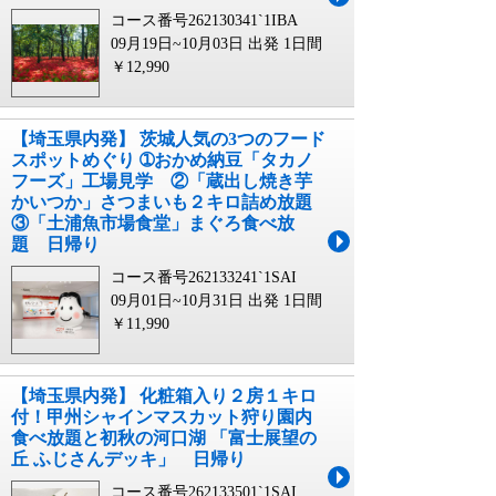
コース番号262130341`1IBA
09月19日~10月03日 出発
1日間
￥12,990
【埼玉県内発】 茨城人気の3つのフード
スポットめぐり ➀おかめ納豆「タカノ
フーズ」工場見学 ②「蔵出し焼き芋
かいつか」さつまいも２キロ詰め放題
③「土浦魚市場食堂」まぐろ食べ放
題 日帰り
コース番号262133241`1SAI
09月01日~10月31日 出発
1日間
￥11,990
【埼玉県内発】 化粧箱入り２房１キロ
付！甲州シャインマスカット狩り園内
食べ放題と初秋の河口湖 「富士展望の
丘 ふじさんデッキ」 日帰り
コース番号262133501`1SAI