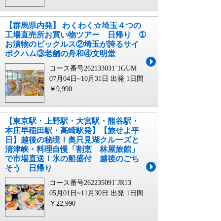
【群馬県内発】 わくわく☆埼玉４つの
工場直売所お買い物ツアー 日帰り ➀
お漬物のピックルス②埼玉が誇るサイ
ボクハム③老舗の舟和④文明堂
コース番号262133031`1GUM
07月04日~10月31日 出発
1日間
￥9,990
【東京駅・上野駅・大宮駅・熊谷駅・
本庄早稲田駅・高崎駅発】【旅せよ平
日】越後の秘境！奥只見湖クルーズと
清津峡・料理自慢「割烹 林屋旅館」
で市場直送！氷の船盛付 越後のごち
そう 日帰り
コース番号262235091`JR13
05月01日~11月30日 出発
1日間
￥22,990