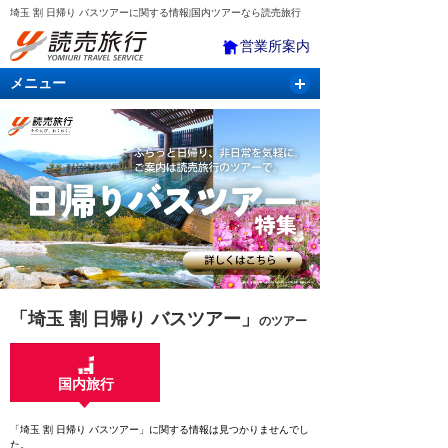
埼玉 割 日帰り バスツアーに関する情報|国内ツアーなら読売旅行
営業所案内
メニュー
国内旅行
バスツアー
海外旅行
クルーズ
航空・ＪＲ＋宿泊
航空券＆ホテル
「埼玉 割 日帰り バスツアー」
のツアー
国内旅行
「埼玉 割 日帰り バスツアー」に関する情報は見つかりませんでし
た。