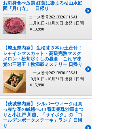
お刺身食べ放題 紅葉に染まる枯山水庭
園「月山寺」 日帰り
コース番号262133261`1SAI
11月01日~11月30日 出発
1日間
￥13,990
【埼玉県内発】 生松茸３本お土産付！
シャインマスカット・高級完熟マスク
メロン・松茸尽くしの昼食 これぞ味
覚の三冠王！秋満載ミステリー 日帰り
コース番号262139301`5SAI
10月01日~10月31日 出発
1日間
￥15,990
【茨城県内発】 シルバーウィークは真
っ赤な花の絨毯へ♪巾着田曼珠沙華まつ
りと小江戸 川越、「サイボク」の「ゴ
ールデンポークステーキ」ランチ 日帰
り