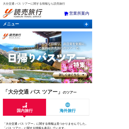
大分交通 バス ツアーに関する情報なら読売旅行
営業所案内
メニュー
国内旅行
バスツアー
海外旅行
クルーズ
航空・ＪＲ＋宿泊
航空券＆ホテル
「大分交通 バス ツアー」
のツアー
国内旅行
海外旅行
「大分交通 バス ツアー」に関する情報は見つかりませんでした。
「バス ツアー」に関する情報を表示しています。