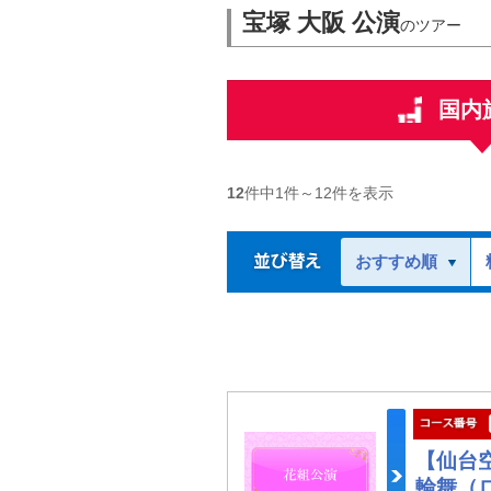
宝塚 大阪 公演
のツアー
国内
12
件中
1
件～
12
件を表示
おすすめ順
【仙台
輪舞（