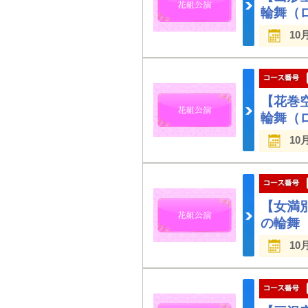
輪舞（
10
【花巻
輪舞（
10
【女満
の輪舞
10