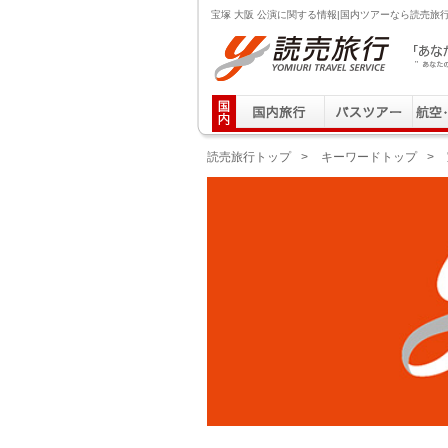
宝塚 大阪 公演に関する情報|国内ツアーなら読売旅
読売旅行 「あなたの街から」旅にでる｜Yomiuri T
読売旅行トップ
>
キーワードトップ
>