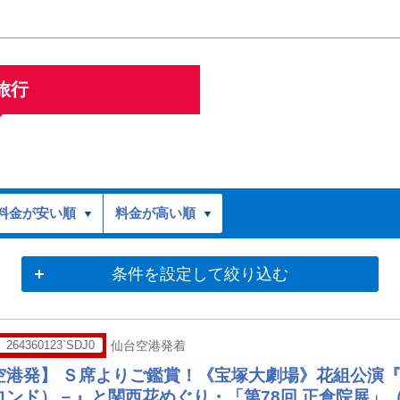
旅行
料金が安い順
料金が高い順
条件を設定して絞り込む
264360123`SDJ0
仙台空港発着
空港発】 Ｓ席よりご鑑賞！《宝塚大劇場》花組公演
ロンド）－』と関西花めぐり・「第78回 正倉院展」