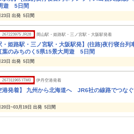
周遊 5日間
月23日 出発
5日間
267223975`JR28
岡山駅・姫路駅・三ノ宮駅・大阪駅発着
駅・姫路駅・三ノ宮駅・大阪駅発】(往路)夜行寝台列
紅葉のみちのく5県15景大周遊 5日間
月23日 出発
5日間
267311965`ITM0
伊丹空港発着
空港発着】 九州から北海道へ JR6社の線路でつな
月20日~03月19日 出発
5日間