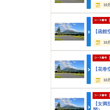
10
【函館
10
【花巻
10
【女満
間）