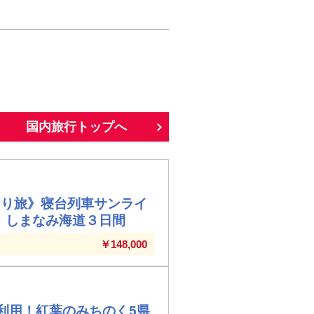
国内旅行トップへ
とり旅》寝台列車サンライ
）しまなみ海道３日間
￥148,000
戸利用！紅葉のみちのく5県