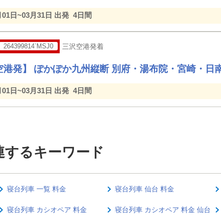
月01日~03月31日 出発
4日間
264399814`MSJ0
三沢空港発着
空港発】 ぽかぽか九州縦断 別府・湯布院・宮崎・日
月01日~03月31日 出発
4日間
連するキーワード
寝台列車 一覧 料金
寝台列車 仙台 料金
寝台列車 カシオペア 料金
寝台列車 カシオペア 料金 仙台