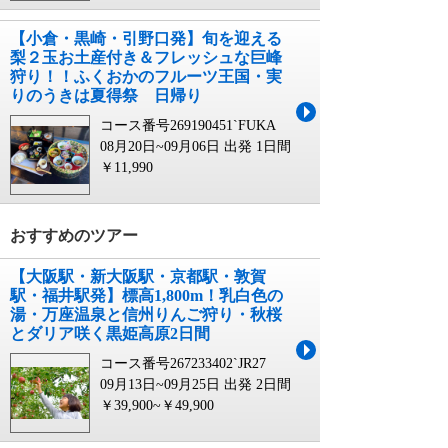
【小倉・黒崎・引野口発】旬を迎える
梨２玉お土産付き＆フレッシュな巨峰
狩り！！ふくおかのフルーツ王国・実
りのうきは夏得祭 日帰り
コース番号269190451`FUKA
08月20日~09月06日 出発
1日間
￥11,990
おすすめのツアー
【大阪駅・新大阪駅・京都駅・敦賀
駅・福井駅発】標高1,800m！乳白色の
湯・万座温泉と信州りんご狩り・秋桜
とダリア咲く黒姫高原2日間
コース番号267233402`JR27
09月13日~09月25日 出発
2日間
￥39,900~￥49,900