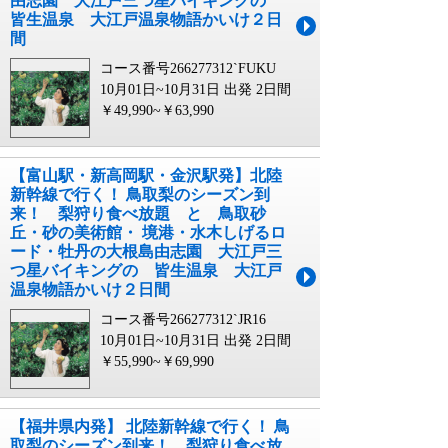
由志園 大江戸三つ星バイキングの
皆生温泉 大江戸温泉物語かいけ２日
間
コース番号266277312`FUKU
10月01日~10月31日 出発
2日間
￥49,990~￥63,990
【富山駅・新高岡駅・金沢駅発】北陸
新幹線で行く！ 鳥取梨のシーズン到
来！ 梨狩り食べ放題 と 鳥取砂
丘・砂の美術館・ 境港・水木しげるロ
ード・牡丹の大根島由志園 大江戸三
つ星バイキングの 皆生温泉 大江戸
温泉物語かいけ２日間
コース番号266277312`JR16
10月01日~10月31日 出発
2日間
￥55,990~￥69,990
【福井県内発】 北陸新幹線で行く！ 鳥
取梨のシーズン到来！ 梨狩り食べ放