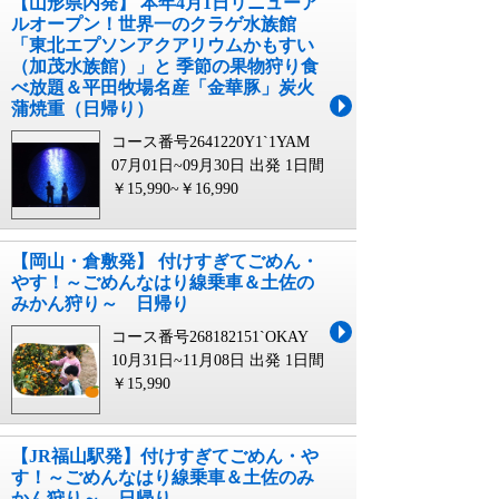
【山形県内発】 本年4月1日リニューア
ルオープン！世界一のクラゲ水族館
「東北エプソンアクアリウムかもすい
（加茂水族館）」と 季節の果物狩り食
べ放題＆平田牧場名産「金華豚」炭火
蒲焼重（日帰り）
コース番号2641220Y1`1YAM
07月01日~09月30日 出発
1日間
￥15,990~￥16,990
【岡山・倉敷発】 付けすぎてごめん・
やす！～ごめんなはり線乗車＆土佐の
みかん狩り～ 日帰り
コース番号268182151`OKAY
10月31日~11月08日 出発
1日間
￥15,990
【JR福山駅発】付けすぎてごめん・や
す！～ごめんなはり線乗車＆土佐のみ
かん狩り～ 日帰り