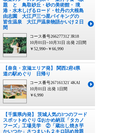
題 と 鳥取砂丘・砂の美術館・ 境
港・水木しげるロード・牡丹の大根島
由志園 大江戸三つ星バイキングの
皆生温泉 大江戸温泉物語かいけ２日
間
コース番号266277312`JR18
10月01日~10月31日 出発
2日間
￥52,990~￥66,990
【奈良・京滋エリア発】 関西2府4県
道の駅めぐり 日帰り
コース番号267161321`4KAI
10月01日 出発
1日間
￥6,990
【千葉県内発】 茨城人気の3つのフード
スポットめぐり ➀おかめ納豆「タカノ
フーズ」工場見学 ②「蔵出し焼き芋
かいつか」さつまいも２キロ詰め放題