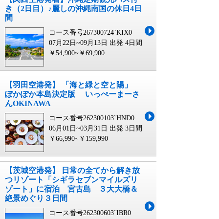
き（2日目）♪麗しの沖縄南国の休日4日
間
コース番号267300724`KIX0
07月22日~09月13日 出発
4日間
￥54,900~￥69,900
【羽田空港発】 「海と緑と空と陽」
ぽかぽか本島決定版 いっぺーまーさ
んOKINAWA
コース番号262300103`HND0
06月01日~03月31日 出発
3日間
￥66,990~￥159,990
【茨城空港発】 日常の全てから解き放
つリゾート「シギラセブンマイルズリ
ゾート」に宿泊 宮古島 ３大大橋＆
絶景めぐり３日間
コース番号262300603`IBR0