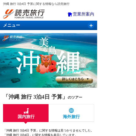
沖縄 旅行 3泊4日 予算に関する情報なら読売旅行
営業所案内
メニュー
国内旅行
バスツアー
海外旅行
クルーズ
航空・ＪＲ＋宿泊
航空券＆ホテル
「沖縄 旅行 3泊4日 予算」
のツアー
国内旅行
海外旅行
「沖縄 旅行 3泊4日 予算」に関する情報は見つかりませんでした。
「沖縄 旅行 3泊4日」に関する情報を表示しています。