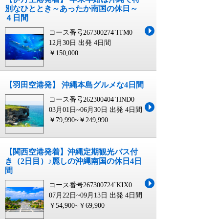
別なひととき～あったか南国の休日～
４日間
コース番号267300274`ITM0
12月30日 出発
4日間
￥150,000
【羽田空港発】 沖縄本島グルメな4日間
コース番号262300404`HND0
03月01日~06月30日 出発
4日間
￥79,990~￥249,990
【関西空港発着】沖縄定期観光バス付
き（2日目）♪麗しの沖縄南国の休日4日
間
コース番号267300724`KIX0
07月22日~09月13日 出発
4日間
￥54,900~￥69,900