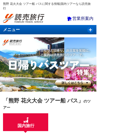
熊野 花火大会 ツアー船 バスに関する情報|国内ツアーなら読売旅
行
営業所案内
メニュー
国内旅行
バスツアー
海外旅行
クルーズ
航空・ＪＲ＋宿泊
航空券＆ホテル
「熊野 花火大会 ツアー船 バス」
のツ
アー
国内旅行