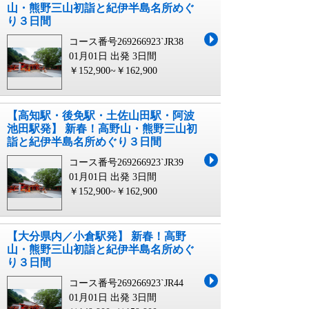
山・熊野三山初詣と紀伊半島名所めぐ
り３日間
コース番号269266923`JR38
01月01日 出発
3日間
￥152,900~￥162,900
【高知駅・後免駅・土佐山田駅・阿波
池田駅発】 新春！高野山・熊野三山初
詣と紀伊半島名所めぐり３日間
コース番号269266923`JR39
01月01日 出発
3日間
￥152,900~￥162,900
【大分県内／小倉駅発】 新春！高野
山・熊野三山初詣と紀伊半島名所めぐ
り３日間
コース番号269266923`JR44
01月01日 出発
3日間