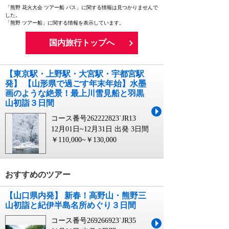
「熊野 花火大会 ツアー船 バス」に関する情報は見つかりませんで
した。
「熊野 ツアー船」に関する情報を表示しています。
国内旅行トップへ
【東京駅・上野駅・大宮駅・宇都宮駅
発】 【山形県で過ごす年末年始】水墨
画のような絶景！最上川雪見船と羽黒
山初詣３日間
コース番号262222823`JR13
12月01日~12月31日 出発
3日間
￥110,000~￥130,000
おすすめのツアー
【山口県内発】 新春！高野山・熊野三
山初詣と紀伊半島名所めぐり３日間
コース番号269266923`JR35