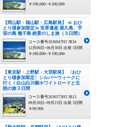
￥190,000~￥200,000
【岡山駅・福山駅・広島駅発】 ≪ おひ
とり様参加限定≫ 世界遺産 屋久島、宇
宙の島 種子島 絶景のしま旅（３日間）
コース番号2636947H3`JR34
12月06日~06月30日 出発
3日間
￥180,000~￥190,000
【東京駅・上野駅・大宮駅発】 〈おひ
とり様参加限定〉シルバーウィークに
行く！白山白川郷ホワイトロードと北
陸の旅３日間
コース番号2636573H3`JR13
09月20日~09月23日 出発
3日間
￥99,900