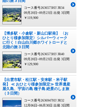
陸の旅３日間
コース番号2636573H3`JR34
09月20日~09月23日 出発
3日間
￥119,900
【博多駅・小倉駅・新山口駅発】 〈お
ひとり様参加限定〉シルバーウィーク
に行く！白山白川郷ホワイトロードと
北陸の旅３日間
コース番号2636573H3`JR40
09月20日~09月23日 出発
3日間
￥129,900
【出雲市駅・松江駅・安来駅・米子駅
発】 ≪ おひとり様参加限定≫ 世界遺産
屋久島、宇宙の島 種子島 絶景のしま旅
（３日間）
コース番号2636947H3`JR32
12月06日~06月30日 出発
3日間