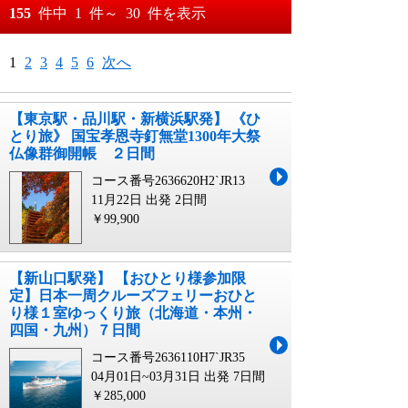
おすすめ順
155
件中
1
件～
30
件を表示
料金が安い順
月
日～
1
2
3
4
5
6
次へ
料金が高い順
月
日
【東京駅・品川駅・新横浜駅発】 《ひ
とり旅》 国宝孝恩寺釘無堂1300年大祭
仏像群御開帳 ２日間
コース番号2636620H2`JR13
11月22日 出発
2日間
￥99,900
【新山口駅発】 【おひとり様参加限
定】日本一周クルーズフェリーおひと
り様１室ゆっくり旅（北海道・本州・
四国・九州）７日間
コース番号2636110H7`JR35
04月01日~03月31日 出発
7日間
￥285,000