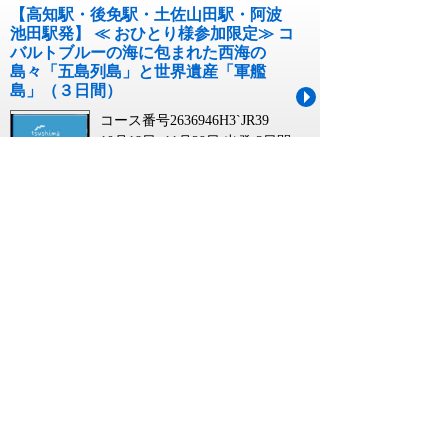
【高知駅・後免駅・土佐山田駅・阿波
池田駅発】 ≪ おひとり様参加限定≫ コ
バルトブルーの海に包まれた西海の
島々「五島列島」と世界遺産「軍艦
島」（３日間）
コース番号2636946H3`JR39
10月18日~11月29日 出発
3日間
￥135,000~￥140,000
【新大阪駅・新神戸駅発】 ≪ おひとり
様参加限定≫ コバルトブルーの海に包
まれた西海の島々「五島列島」と世界
遺産「軍艦島」（３日間）
コース番号2636946H3`JR27
10月18日~11月29日 出発
3日間
￥125,000~￥130,000
【羽田空港発】 ≪ おひとり様参加限定
≫ コバルトブルーの海に包まれた西海