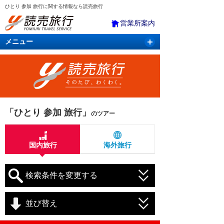
ひとり 参加 旅行に関する情報なら読売旅行
営業所案内
メニュー
国内旅行
バスツアー
海外旅行
クルーズ
航空・ＪＲ＋宿泊
航空券＆ホテル
「ひとり 参加 旅行」
のツアー
国内旅行
海外旅行
検索条件を変更する
並び替え