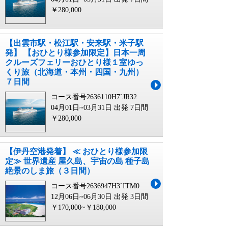
￥280,000
【出雲市駅・松江駅・安来駅・米子駅
発】 【おひとり様参加限定】日本一周
クルーズフェリーおひとり様１室ゆっ
くり旅（北海道・本州・四国・九州）
７日間
コース番号2636110H7`JR32
04月01日~03月31日 出発
7日間
￥280,000
【伊丹空港発着】 ≪ おひとり様参加限
定≫ 世界遺産 屋久島、宇宙の島 種子島
絶景のしま旅（３日間）
コース番号2636947H3`ITM0
12月06日~06月30日 出発
3日間
￥170,000~￥180,000