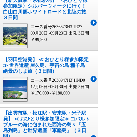
【新大阪駅・京都駅発】 〈おひとり様
参加限定〉シルバーウィークに行く！
白山白川郷ホワイトロードと北陸の旅
３日間
コース番号2636573H3`JR27
09月20日~09月23日 出発
3日間
￥99,900
【羽田空港発】 ≪ おひとり様参加限定
≫ 世界遺産 屋久島、宇宙の島 種子島
絶景のしま旅（３日間）
コース番号2636947H3`HND0
12月06日~06月30日 出発
3日間
￥170,000~￥180,000
【出雲市駅・松江駅・安来駅・米子駅
発】 ≪ おひとり様参加限定≫ コバルト
ブルーの海に包まれた西海の島々「五
島列島」と世界遺産「軍艦島」（３日
間）