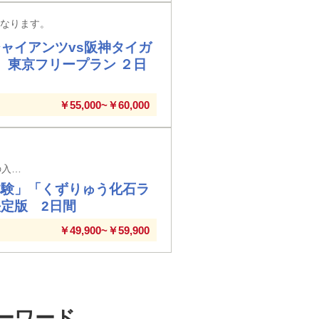
となります。
ャイアンツvs阪神タイガ
 東京フリープラン ２日
￥55,000~￥60,000
JR西日本＆福井県＆読売旅行協同企画 東京・大宮・高崎駅発着 ※東京駅以外の入場券代はお客様負担となります（高崎駅に停車せず通過する列車の場合の高崎を除く）
体験」「くずりゅう化石ラ
定版 2日間
￥49,900~￥59,900
キーワード