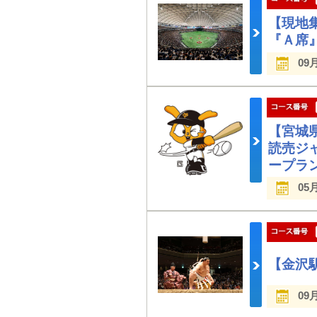
【現地
『Ａ席
09
【宮城
読売ジ
ープラ
05
【金沢
09