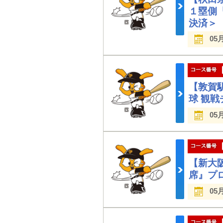
１塁側
決済＞
05
【敦賀
球 観
05
【新大
席』プ
05