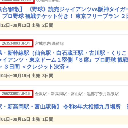
集合/解散】 《野球》読売ジャイアンツvs阪神タイガ
』プロ野球 観戦チケット付き！ 東京フリープラン ２
月12日~09月13日 出発
2日間
263534893`JR04
宮城県内 新幹線
県・新幹線駅（仙台駅・白石蔵王駅・古川駅・くりこ
ャイアンツ・東京ドーム１塁側『Ｓ席』プロ野球 観戦
ン ３日間 ＜クレジット決済＞
月04日~09月19日 出発
3日間
266233901`JR16
金沢駅・新高岡駅・富山駅・黒部宇奈月温泉駅
駅・新高岡駅・富山駅発】 令和8年大相撲九月場所 
月01日~09月15日 出発
1日間