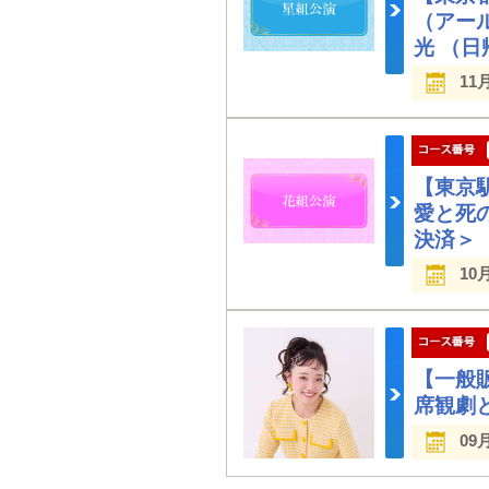
（アー
光 （
11
【東京
愛と死
決済＞
10
【一般
席観劇
09