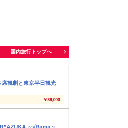
国内旅行トップへ
Ｓ席観劇と東京半日観光
￥39,000
”AZUKA ～√Rama～