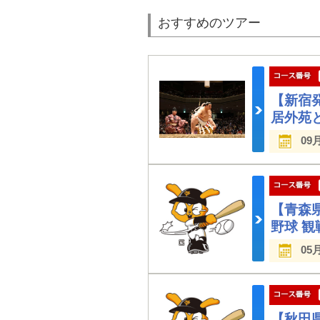
おすすめのツアー
【新宿
居外苑
09
【青森
野球 
05
【秋田