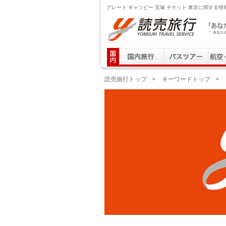
グレート ギャツビー 宝塚 チケット 東京に関する情
読売旅行 「あなたの街から」旅にでる｜Yomiuri T
読売旅行トップ
>
キーワードトップ
>