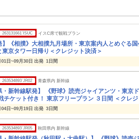
263131661`ISUC
イスC席で観戦プラン
発】《相撲》大相撲九月場所・東京案内人とめぐる国
と東京タワー日帰り＜クレジット決済＞
月01日~09月30日 出発
1日間
263534893`JR02
青森県内 新幹線
県・新幹線駅発】 《野球》読売ジャイアンツ・東京
観戦チケット付き！ 東京フリープラン ３日間 ＜クレ
月04日~09月19日 出発
3日間
263534893`JR05
秋田県内 新幹線
県・新幹線駅発（秋田駅・大曲駅）】 《野球》読売