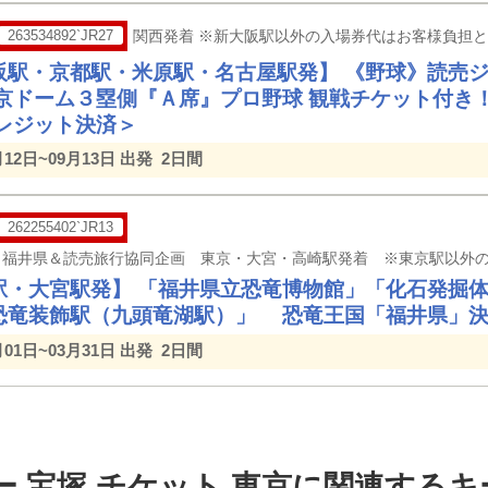
263534892`JR27
関西発着 ※新大阪駅以外の入場券代はお客様負担
阪駅・京都駅・米原駅・名古屋駅発】 《野球》読売ジ
東京ドーム３塁側『Ａ席』プロ野球 観戦チケット付き！
クレジット決済＞
月12日~09月13日 出発
2日間
262255402`JR13
駅・大宮駅発】 「福井県立恐竜博物館」「化石発掘
恐竜装飾駅（九頭竜湖駅）」 恐竜王国「福井県」決
月01日~03月31日 出発
2日間
ー 宝塚 チケット 東京に関連する