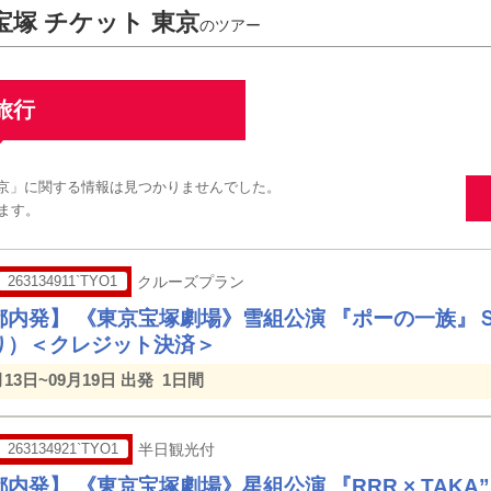
宝塚 チケット 東京
のツアー
旅行
 東京」に関する情報は見つかりませんでした。
ます。
263134911`TYO1
クルーズプラン
都内発】 《東京宝塚劇場》雪組公演 『ポーの一族』
り）＜クレジット決済＞
月13日~09月19日 出発
1日間
263134921`TYO1
半日観光付
内発】 《東京宝塚劇場》星組公演 『RRR × TAKA”R