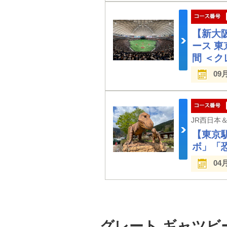
【新大
ース 
間 ＜
09
【東京
ボ」「
04
グレート ギャツビ