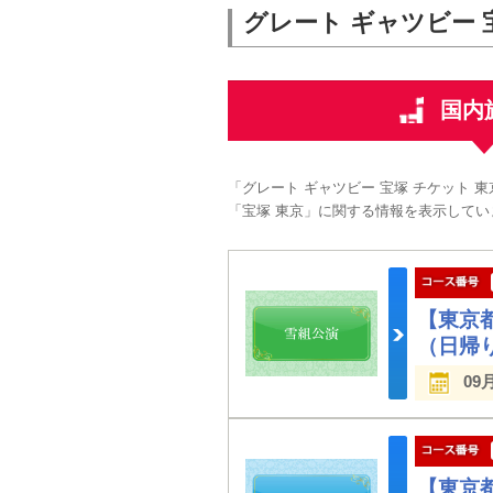
グレート ギャツビー 
国内
「グレート ギャツビー 宝塚 チケット
「宝塚 東京」に関する情報を表示してい
【東京
（日帰
09
【東京都