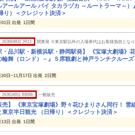
ルアールアール バイ タカラヅカ ～ルートラーマ～
日帰り）＜クレジット決済＞
月01日 出発
1日間
263664932`JR13
関東発 ※東京駅以外の入場券代はお客様負担とな
駅・品川駅・新横浜駅・静岡駅発】 《宝塚大劇場》
の輪舞（ロンド）－』Ｓ席観劇と神戸ランチクルーズ
月20日~11月17日 出発
2日間
263634911`BBBB
一般販売
販売】 《東京宝塚劇場》野々花ひまりさん同行！ 雪
と東京半日観光 （日帰り）＜クレジット決済＞
月13日 出発
1日間