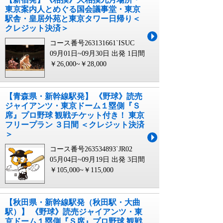
東京案内人とめぐる国会議事堂・東京
駅舎・皇居外苑と東京タワー日帰り＜
クレジット決済＞
コース番号263131661`ISUC
09月01日~09月30日 出発
1日間
￥26,000~￥28,000
【青森県・新幹線駅発】 《野球》読売
ジャイアンツ・東京ドーム１塁側『Ｓ
席』プロ野球 観戦チケット付き！ 東京
フリープラン ３日間 ＜クレジット決済
＞
コース番号263534893`JR02
05月04日~09月19日 出発
3日間
￥105,000~￥115,000
【秋田県・新幹線駅発（秋田駅・大曲
駅）】 《野球》読売ジャイアンツ・東
京ドーム１塁側『Ｓ席』プロ野球 観戦