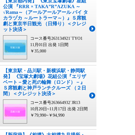
【東京都内発】 《東京宝塚劇場》星組
公演 『RRR × TAKA”R”AZUKA ～
√Rama～（アールアールアール バイ タ
カラヅカ ～ルートラーマ～）』Ｓ席観
劇と東京半日観光 （日帰り）＜クレジ
ット決済＞
コース番号263134921`TYO1
11月01日 出発
1日間
￥35,000
【東京駅・品川駅・新横浜駅・静岡駅
発】 《宝塚大劇場》花組公演『エリザ
ベート－愛と死の輪舞（ロンド）－』
Ｓ席観劇と神戸ランチクルーズ （２日
間）＜クレジット決済＞
コース番号263664932`JR13
10月20日~11月17日 出発
2日間
￥79,990~￥94,990
【新宿発】《相撲》大相撲九月場所・