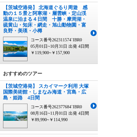
【茨城空港発】 北海道ぐるり周遊 感
動の１５景と阿寒湖・層雲峡・定山渓
温泉に泊まる４日間 十勝・摩周湖・
硫黄山・知床・網走・旭山動物園・富
良野・美瑛・小樽
コース番号262311574`IBR0
05月01日~10月31日 出発
4日間
￥119,900~￥157,900
おすすめのツアー
【茨城空港発】 スカイマーク利用 大塚
国際美術館・しまなみ海道・宮島・広
島・姫路 4日間
コース番号262377684`IBR0
08月16日~11月01日 出発
4日間
￥89,990~￥114,990