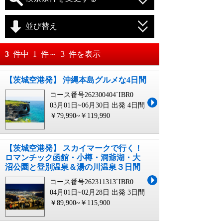
並び替え
おすすめ順
3
件中
1
件～
3
件を表示
料金が安い順
【茨城空港発】 沖縄本島グルメな4日間
月
日～
コース番号262300404`IBR0
料金が高い順
月
日
03月01日~06月30日 出発
4日間
￥79,990~￥119,990
【茨城空港発】 スカイマークで行く！
ロマンチック函館・小樽・洞爺湖・大
沼公園と登別温泉＆湯の川温泉３日間
コース番号262311313`IBR0
04月01日~02月28日 出発
3日間
￥89,900~￥115,900