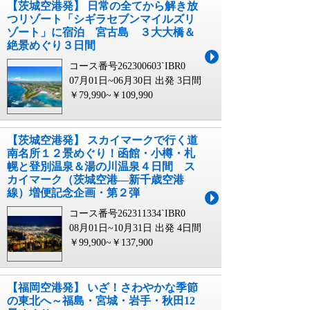
【茨城空港発】 日常の全てから解き放
つリゾート「シギラセブンマイルズリ
ゾート」に宿泊 宮古島 ３大大橋＆
絶景めぐり３日間
コース番号262300603`IBR0
07月01日~06月30日 出発
3日間
￥79,990~￥109,990
【茨城空港発】 スカイマークで行く道
南名所１２景めぐり！函館・小樽・札
幌と登別温泉＆湯の川温泉４日間 ス
カイマーク（茨城空港―新千歳空港
線）増便記念企画・第２弾
コース番号262311334`IBR0
08月01日~10月31日 出発
4日間
￥99,900~￥137,900
【福岡空港発】 いざ！さわやかな季節
の東北へ～福島・宮城・岩手・秋田12