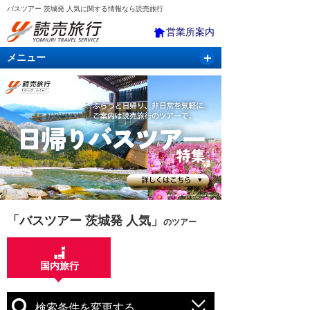
バスツアー 茨城発 人気に関する情報なら読売旅行
営業所案内
メニュー
国内旅行
バスツアー
海外旅行
クルーズ
航空・ＪＲ＋宿泊
航空券＆ホテル
「バスツアー 茨城発 人気」
のツアー
国内旅行
検索条件を変更する