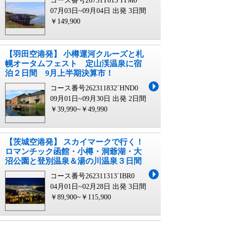
コース番号26731T013`ITM0
07月03日~09月04日 出発
3日間
￥149,900
【羽田空港発】 小樽運河クルーズと札
幌オータムフェスト 定山渓温泉に宿
泊２日間 9月上半期決算市！
コース番号262311832`HND0
09月01日~09月30日 出発
2日間
￥39,990~￥49,990
【茨城空港発】 スカイマークで行く！
ロマンチック函館・小樽・洞爺湖・大
沼公園と登別温泉＆湯の川温泉３日間
コース番号262311313`IBR0
04月01日~02月28日 出発
3日間
￥89,900~￥115,900