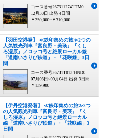
コース番号267311274`ITM0
12月30日 出発
4日間
￥250,000~￥310,000
【羽田空港発】 ≪鉄印集めの旅≫2つの
人気観光列車『富良野・美瑛』『くし
ろ湿原』ノロッコ号と絶景ローカル線
「道南いさりび鉄道」・「花咲線」3日
間
コース番号26731T013`HND0
07月03日~09月04日 出発
3日間
￥139,900
【伊丹空港発着】 ≪鉄印集めの旅≫2つ
の人気観光列車『富良野・美瑛』『く
しろ湿原』ノロッコ号と絶景ローカル
線「道南いさりび鉄道」・「花咲線」3
日間