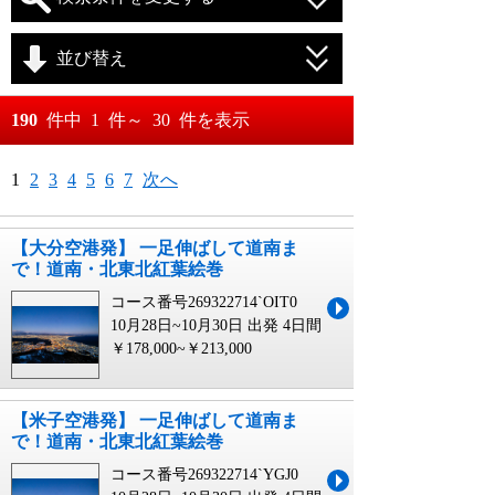
並び替え
おすすめ順
190
件中
1
件～
30
件を表示
料金が安い順
月
日～
1
2
3
4
5
6
7
次へ
料金が高い順
月
日
【大分空港発】 一足伸ばして道南ま
で！道南・北東北紅葉絵巻
コース番号269322714`OIT0
10月28日~10月30日 出発
4日間
￥178,000~￥213,000
【米子空港発】 一足伸ばして道南ま
で！道南・北東北紅葉絵巻
コース番号269322714`YGJ0