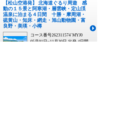
【松山空港発】 北海道ぐるり周遊 感
動の１５景と阿寒湖・層雲峡・定山渓
温泉に泊まる４日間 十勝・摩周湖・
硫黄山・知床・網走・旭山動物園・富
良野・美瑛・小樽
コース番号262311574`MYJ0
05月01日~11月30日 出発
4日間
￥139,900~￥177,900
【北九州空港発】 北海道ぐるり周遊
感動の１５景と阿寒湖・層雲峡・定山
渓温泉に泊まる４日間 十勝・摩周
湖・硫黄山・知床・網走・旭山動物
園・富良野・美瑛・小樽
コース番号262311574`KKJ0
05月01日~11月04日 出発
4日間
￥149,900~￥197,900
【高松空港発】 北海道ぐるり周遊 感