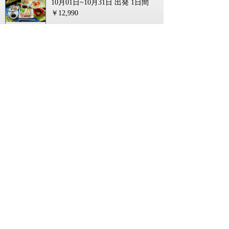
10月01日~10月31日 出発
1日間
￥12,990
【出雲・斐川・松江・米子発】秋の味
覚・ぶどうの頂上決戦！ 三つ巴ぶどう
食べ放題ミステリー 日帰り
コース番号268175261`SHIM
10月01日~10月31日 出発
1日間
￥13,333
【下関・新下関発】秋色の大寧寺と黄
波戸温泉リトリート悠久の季日帰り
コース番号269176131`YMWC
11月28日 出発
1日間
￥12,990
【宇部新川・小野田・厚狭発】秋色の
大寧寺と黄波戸温泉リトリート悠久の