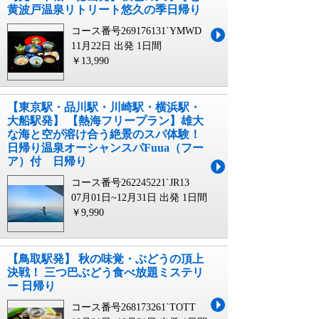
黄波戸温泉リトリート悠久の季日帰り
コース番号269176131`YMWD
11月22日 出発
1日間
￥13,990
【東京駅・品川駅・川崎駅・横浜駅・
大船駅発】 【熱海フリープラン】雄大
な海と空が溶け合う絶景のスパ体験！
日帰り温泉オーシャンスパFuua（フー
ア）付 日帰り
コース番号262245221`JR13
07月01日~12月31日 出発
1日間
￥9,990
【鳥取駅発】 秋の味覚・ぶどうの頂上
決戦！ 三つ巴ぶどう食べ放題ミステリ
ー 日帰り
コース番号268173261`TOTT