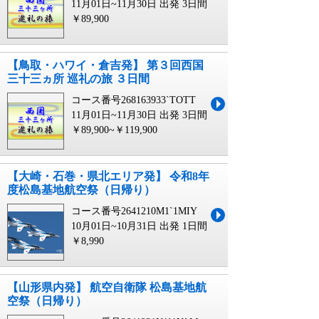
11月01日~11月30日 出発
3日間
￥89,900
【鳥取・ハワイ・倉吉発】 第３回西国
三十三ヵ所 巡礼の旅 ３日間
コース番号268163933`TOTT
11月01日~11月30日 出発
3日間
￥89,900~￥119,900
【大崎・石巻・県北エリア発】 令和8年
度松島基地航空祭（日帰り）
コース番号2641210M1`1MIY
10月01日~10月31日 出発
1日間
￥8,990
【山形県内発】 航空自衛隊 松島基地航
空祭（日帰り）