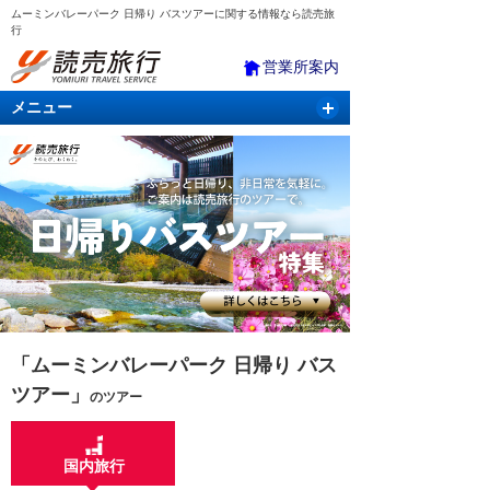
ムーミンバレーパーク 日帰り バスツアーに関する情報なら読売旅
行
営業所案内
メニュー
国内旅行
バスツアー
海外旅行
クルーズ
航空・ＪＲ＋宿泊
航空券＆ホテル
「ムーミンバレーパーク 日帰り バス
ツアー」
のツアー
国内旅行