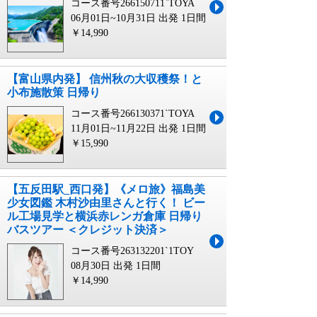
コース番号266150711`TOYA
06月01日~10月31日 出発
1日間
￥14,990
【富山県内発】 信州秋の大収穫祭！と
小布施散策 日帰り
コース番号266130371`TOYA
11月01日~11月22日 出発
1日間
￥15,990
【五反田駅_西口発】《メロ旅》福島美
少女図鑑 木村沙由里さんと行く！ ビー
ル工場見学と横浜赤レンガ倉庫 日帰り
バスツアー ＜クレジット決済＞
コース番号263132201`1TOY
08月30日 出発
1日間
￥14,990