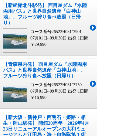
【新函館北斗駅発】 西目屋ダム『水陸
両用バス』と世界自然遺産「白神山
地」、フルーツ狩り食べ放題（日帰
り）
コース番号26522H031`3901
07月01日~09月30日 出発
1日間
￥29,990
【青森県内発】 西目屋ダム『水陸両用
バス』と世界自然遺産「白神山地」、
フルーツ狩り食べ放題（日帰り）
コース番号26522H031`3750
07月01日~09月30日 出発
1日間
￥16,990
【新大阪・新神戸・西明石・姫路・相
生・岡山駅発】 開館20周年 2026年4月
23日リニューアルオープンの大和ミュ
ージアムと江田島・海上自衛隊第１術