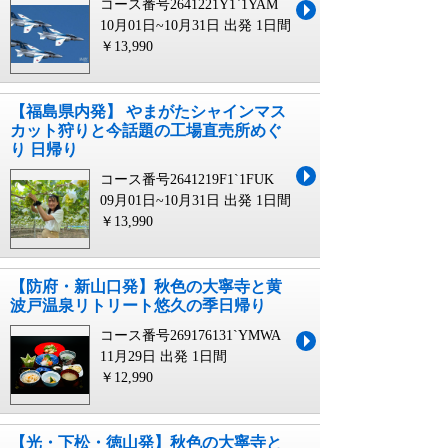
コース番号2641221Y1`1YAM
10月01日~10月31日 出発
1日間
￥13,990
【福島県内発】 やまがたシャインマス
カット狩りと今話題の工場直売所めぐ
り 日帰り
コース番号2641219F1`1FUK
09月01日~10月31日 出発
1日間
￥13,990
【防府・新山口発】秋色の大寧寺と黄
波戸温泉リトリート悠久の季日帰り
コース番号269176131`YMWA
11月29日 出発
1日間
￥12,990
【光・下松・徳山発】秋色の大寧寺と