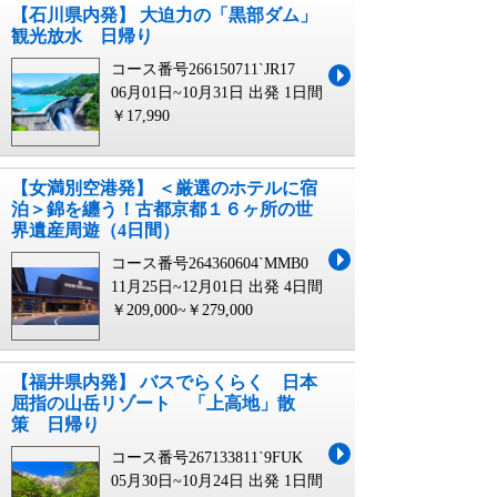
【石川県内発】 大迫力の「黒部ダム」
観光放水 日帰り
コース番号266150711`JR17
06月01日~10月31日 出発
1日間
￥17,990
【女満別空港発】 ＜厳選のホテルに宿
泊＞錦を纏う！古都京都１６ヶ所の世
界遺産周遊（4日間）
コース番号264360604`MMB0
11月25日~12月01日 出発
4日間
￥209,000~￥279,000
【福井県内発】 バスでらくらく 日本
屈指の山岳リゾート 「上高地」散
策 日帰り
コース番号267133811`9FUK
05月30日~10月24日 出発
1日間