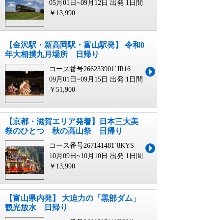
05月01日~09月12日 出発
1日間
￥13,990
【金沢駅・新高岡駅・富山駅発】 令和8
年大相撲九月場所 日帰り
コース番号266233901`JR16
09月01日~09月15日 出発
1日間
￥51,900
【京都・滋賀エリア発着】日本三大美
祭のひとつ 秋の高山祭 日帰り
コース番号267141481`8KYS
10月09日~10月10日 出発
1日間
￥13,990
【富山県内発】 大迫力の「黒部ダム」
観光放水 日帰り