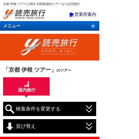
京都 伊根 ツアーに関する情報|国内ツアーなら読売旅行
営業所案内
メニュー
国内旅行
バスツアー
海外旅行
クルーズ
航空・ＪＲ＋宿泊
航空券＆ホテル
「京都 伊根 ツアー」
のツアー
国内旅行
検索条件を変更する
並び替え