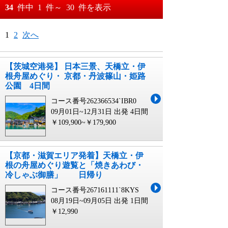
おすすめ順
34
件中
1
件～
30
件を表示
料金が安い順
月
日～
1
2
次へ
料金が高い順
月
日
【茨城空港発】 日本三景、天橋立・伊
根舟屋めぐり・ 京都・丹波篠山・姫路
公園 4日間
コース番号262366534`IBR0
09月01日~12月31日 出発
4日間
￥109,900~￥179,900
【京都・滋賀エリア発着】天橋立・伊
根の舟屋めぐり遊覧と「焼きあわび・
冷しゃぶ御膳」 日帰り
コース番号267161111`8KYS
08月19日~09月05日 出発
1日間
￥12,990