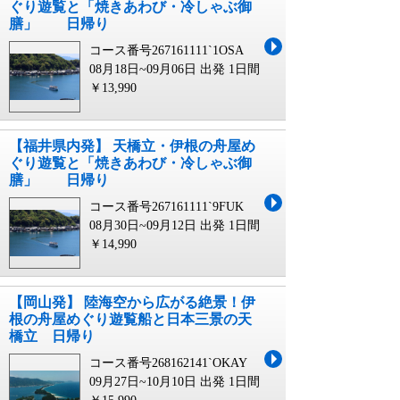
ぐり遊覧と「焼きあわび・冷しゃぶ御
膳」 日帰り
コース番号267161111`1OSA
08月18日~09月06日 出発
1日間
￥13,990
【福井県内発】 天橋立・伊根の舟屋め
ぐり遊覧と「焼きあわび・冷しゃぶ御
膳」 日帰り
コース番号267161111`9FUK
08月30日~09月12日 出発
1日間
￥14,990
【岡山発】 陸海空から広がる絶景！伊
根の舟屋めぐり遊覧船と日本三景の天
橋立 日帰り
コース番号268162141`OKAY
09月27日~10月10日 出発
1日間