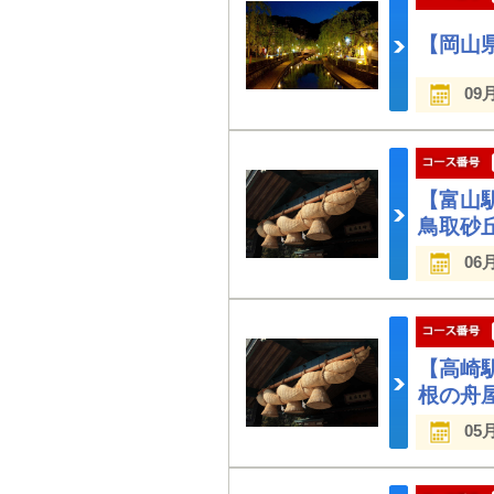
【岡山
09
【富山
鳥取砂
06
【高崎
根の舟
05