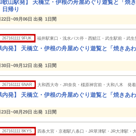
和歌山駅発】 天橋立・伊根の舟屋めぐり遊覧と「焼
日帰り
月22日~09月06日 出発
1日間
267161111`9FUK
福井駅東口・浅水バス停・西鯖江・武生駅前・武生
県内発】 天橋立・伊根の舟屋めぐり遊覧と「焼き
月30日~09月12日 出発
1日間
267161111`6NAR
大和西大寺・JR奈良・橿原神宮前・大和八木 発着
県内発】 天橋立・伊根の舟屋めぐり遊覧と「焼き
月23日~08月29日 出発
1日間
267161111`8KYS
四条大宮・京都駅八条口・JR草津駅・JR大津駅・