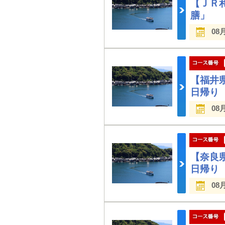
【ＪＲ
膳」 
08
【福井
日帰り
08
【奈良
日帰り
08