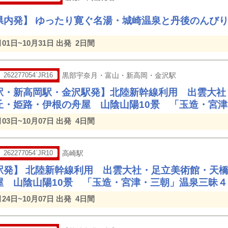
県内発】 ゆったり寛ぐ名湯・城崎温泉と丹後のんびり
月01日~10月31日 出発
2日間
262277054`JR16
黒部宇奈月・富山・新高岡・金沢駅
駅・新高岡駅・金沢駅発】北陸新幹線利用 出雲大社
丘・姫路・伊根の舟屋 山陰山陽10景 「玉造・宮
月03日~10月07日 出発
4日間
262277054`JR10
高崎駅
駅発】 北陸新幹線利用 出雲大社・足立美術館・天
屋 山陰山陽10景 「玉造・宮津・三朝」温泉三昧
月24日~10月07日 出発
4日間