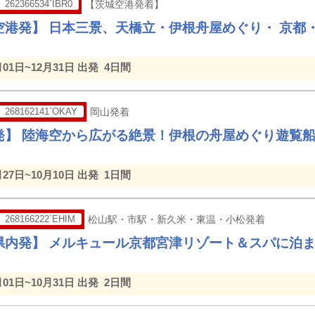
262366534`IBR0
【茨城空港発着】
空港発】 日本三景、天橋立・伊根舟屋めぐり・ 京都
月01日~12月31日 出発
4日間
268162141`OKAY
岡山発着
発】 陸海空から広がる絶景！伊根の舟屋めぐり遊覧
月27日~10月10日 出発
1日間
268166222`EHIM
松山駅・市駅・新久米・東温・小松発着
県内発】 メルキュール京都宮津リゾート＆スパに泊ま
月01日~10月31日 出発
2日間