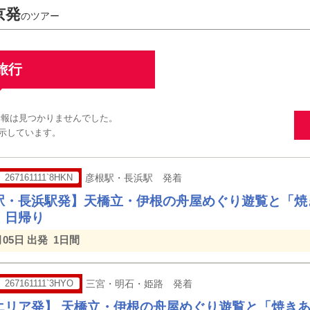
京発
のツアー
旅行
情報は見つかりませんでした。
示しています。
267161111`8HKN
彦根駅・長浜駅 発着
駅・長浜駅発】天橋立・伊根の舟屋めぐり遊覧と「焼
日帰り
月05日 出発
1日間
267161111`3HYO
三宮・明石・姫路 発着
エリア発】 天橋立・伊根の舟屋めぐり遊覧と「焼き