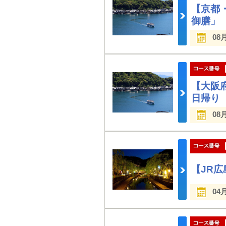
【京都
御膳」
08
【大阪
日帰り
08
【JR
04