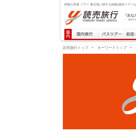
伊根の舟屋 ツアー 東京発に関する情報|国内ツアー
読売旅行 「あなたの街から」旅にでる｜Yomiuri T
読売旅行トップ
>
キーワードトップ
>