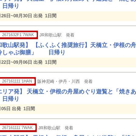
日帰り
月26日~08月30日 出発
1日間
2671632F1`7WAK
JR和歌山駅 発着
和歌山駅発】 【ふくふく推奨旅行】天橋立・伊根の
冷しゃぶ御膳」 日帰り
月22日~09月06日 出発
1日間
267161111`1HAN
阪神尼崎・伊丹・川西 発着
エリア発】 天橋立・伊根の舟屋めぐり遊覧と「焼き
日帰り
月05日 出発
1日間
267161111`7WAK
JR和歌山駅 発着