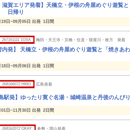
・滋賀エリア発着】天橋立・伊根の舟屋めぐり遊覧と
 日帰り
月19日~09月05日 出発
1日間
267161111`1OSA
梅田・天王寺・京橋・住道・寝屋川・枚方 発着
府内発】 天橋立・伊根の舟屋めぐり遊覧と「焼き
月18日~09月06日 出発
1日間
268166072`HIRO
広島発着
広島駅発】ゆったり寛ぐ名湯・城崎温泉と丹後のんびり
月01日~11月30日 出発
2日間
268162072`OKAY
倉敷・岡山発着