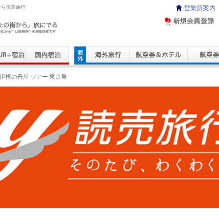
なら読売旅行
営業所案内
ravel Service
伊根の舟屋 ツアー 東京発