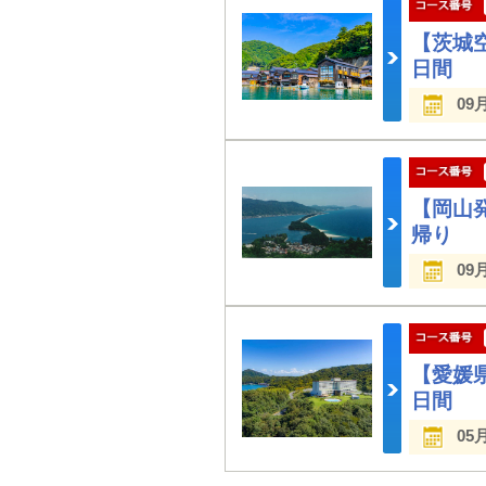
【茨城
日間
09
【岡山
帰り
09
【愛媛
日間
05