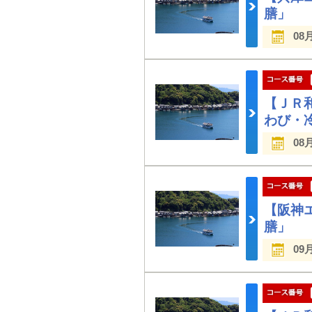
膳」 
08
【ＪＲ
わび・
08
【阪神
膳」 
09