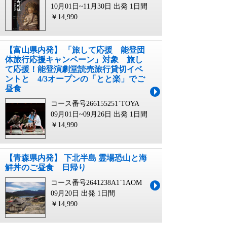
10月01日~11月30日 出発
1日間
￥14,990
【富山県内発】 「旅して応援 能登団
体旅行応援キャンペーン」対象 旅し
て応援！能登演劇堂読売旅行貸切イベ
ントと 4/3オープンの「とと楽」でご
昼食
コース番号266155251`TOYA
09月01日~09月26日 出発
1日間
￥14,990
【青森県内発】 下北半島 霊場恐山と海
鮮丼のご昼食 日帰り
コース番号2641238A1`1AOM
09月20日 出発
1日間
￥14,990