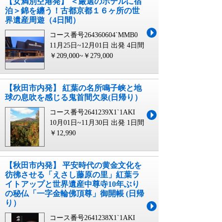
【女満別空港発】 ＜厳選のホテルに宿
泊＞錦を纏う！古都京都１６ヶ所の世
界遺産周遊（4日間）
コース番号264360604`MMB0
11月25日~12月01日 出発
4日間
￥209,000~￥279,000
【秋田市内発】 紅葉の名所鳴子峡と地
球の息吹を感じる鬼首間欠泉(日帰り）
コース番号2641239X1`1AKI
10月01日~11月30日 出発
1日間
￥12,990
【秋田市内発】 平安時代の黄金文化を
彷彿させる「えさし藤原の里」紅葉ラ
イトアップと世界遺産中尊寺10年ぶり
の秘仏「一字金輪佛頂尊」御開帳 (日帰
り）
コース番号2641238X1`1AKI