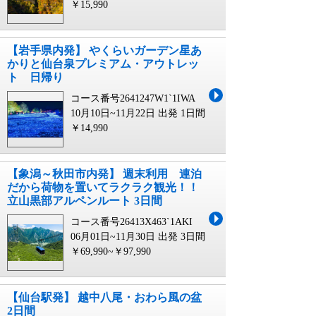
￥15,990
【岩手県内発】 やくらいガーデン星あ
かりと仙台泉プレミアム・アウトレッ
ト 日帰り
コース番号2641247W1`1IWA
10月10日~11月22日 出発
1日間
￥14,990
【象潟～秋田市内発】 週末利用 連泊
だから荷物を置いてラクラク観光！！
立山黒部アルペンルート 3日間
コース番号26413X463`1AKI
06月01日~11月30日 出発
3日間
￥69,990~￥97,990
【仙台駅発】 越中八尾・おわら風の盆
2日間