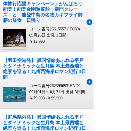
体旅行応援キャンペーン」がんばろう
能登！能登金剛遊覧船・巌門クルー
ズ と 能登中島の名物カキフライ御
膳の昼食 日帰り
コース番号266155571`TOYA
09月26日 出発
1日間
￥12,990
【羽田空港発】 異国情緒あふれる平戸
とダイナミックな生月島 本土最西端と
絶景を巡る！九州西海岸ロマン紀行 3日
間
コース番号262399693`HND0
09月01日~10月31日 出発
3日間
￥79,900~￥99,900
【群馬県内発】 異国情緒あふれる平戸
とダイナミックな生月島 本土最西端と
絶景を巡る！九州西海岸ロマン紀行 3日