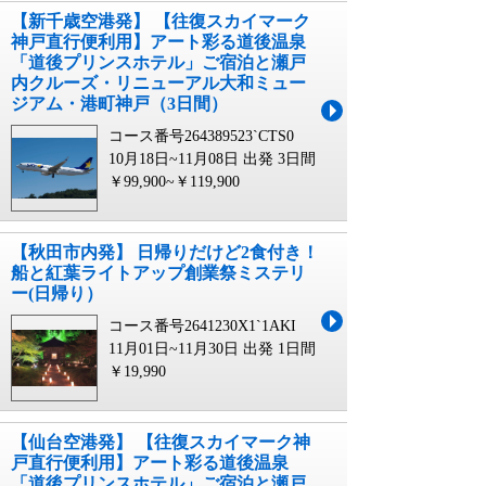
【新千歳空港発】 【往復スカイマーク
神戸直行便利用】アート彩る道後温泉
「道後プリンスホテル」ご宿泊と瀬戸
内クルーズ・リニューアル大和ミュー
ジアム・港町神戸（3日間）
コース番号264389523`CTS0
10月18日~11月08日 出発
3日間
￥99,900~￥119,900
【秋田市内発】 日帰りだけど2食付き！
船と紅葉ライトアップ創業祭ミステリ
ー(日帰り）
コース番号2641230X1`1AKI
11月01日~11月30日 出発
1日間
￥19,990
【仙台空港発】 【往復スカイマーク神
戸直行便利用】アート彩る道後温泉
「道後プリンスホテル」ご宿泊と瀬戸