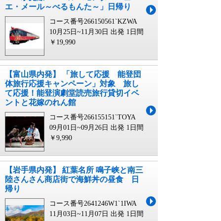
エ・メール～べるもんた～」日帰り
コース番号266150561`KZWA
10月25日~11月30日 出発
1日間
￥19,990
【富山県内発】 「旅して応援 能登団
体旅行応援キャンペーン」対象 旅し
て応援！能登演劇堂読売旅行貸切イベ
ントと花嫁のれん館
コース番号266155151`TOYA
09月01日~09月26日 出発
1日間
￥9,990
【岩手県内発】 紅葉名所 鳴子峡と南三
陸さんさん商店街で海鮮丼の昼食 日
帰り
コース番号2641246W1`1IWA
11月03日~11月07日 出発
1日間