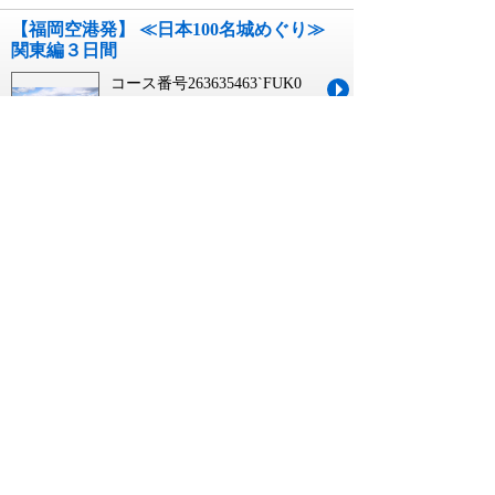
【福岡空港発】 ≪日本100名城めぐり≫
関東編３日間
コース番号263635463`FUK0
09月03日 出発
3日間
￥99,990
【高知龍馬空港発】 ≪日本100名城めぐ
り≫ 関東編３日間
コース番号263635463`KCZ0
09月03日 出発
3日間
￥99,990
【岩手県・新幹線駅（盛岡駅～一ノ関
駅）発】 ≪日本100名城めぐり≫ 関東
編３日間
コース番号263635463`JR03
09月03日 出発
3日間