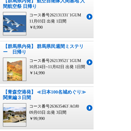
【群馬県内発】 航空自衛隊入間基地 入
間航空祭 日帰り
コース番号262131331`1GUM
11月03日 出発
1日間
￥8,990
【群馬県内発】 群馬県民週間ミステリ
ー 日帰り
コース番号262139521`1GUM
10月24日~11月02日 出発
1日間
￥14,990
【青森空港発】 ≪日本100名城めぐり≫
関東編３日間
コース番号263635463`AOJ0
09月03日 出発
3日間
￥99,990