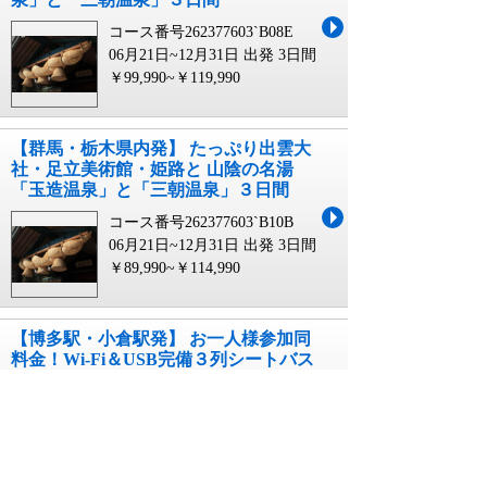
コース番号262377603`B08E
06月21日~12月31日 出発
3日間
￥99,990~￥119,990
【群馬・栃木県内発】 たっぷり出雲大
社・足立美術館・姫路と 山陰の名湯
「玉造温泉」と「三朝温泉」３日間
コース番号262377603`B10B
06月21日~12月31日 出発
3日間
￥89,990~￥114,990
【博多駅・小倉駅発】 お一人様参加同
料金！Wi-Fi＆USB完備３列シートバス
で行く！出雲大社＆足立美術館 充実
の日本海紀行 3日間
コース番号269179093`FUKU
05月20日~09月20日 出発
3日間
￥79,900