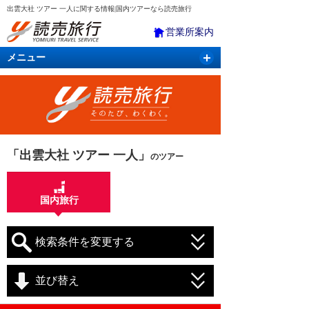
出雲大社 ツアー 一人に関する情報|国内ツアーなら読売旅行
営業所案内
メニュー
国内旅行
バスツアー
海外旅行
クルーズ
航空・ＪＲ＋宿泊
航空券＆ホテル
「出雲大社 ツアー 一人」
のツアー
国内旅行
検索条件を変更する
並び替え