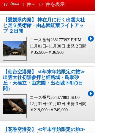
おすすめ順
17
件中
1
件～
17
件を表示
料金が安い順
【愛媛県内発】 神在月に行く出雲大社
月
日～
と足立美術館・由志園紅葉ライトアッ
料金が高い順
プ ２日間
月
日
コース番号268177392`EHIM
11月01日~11月30日 出発
2日間
￥35,900~￥36,900
【仙台空港発】 ≪年末年始限定の旅≫
出雲大社初詣参拝と姫路城・鳥取砂
丘・天橋立・由志園・出石城下町(3日
間）
コース番号264377883`SDJ0
12月31日~01月03日 出発
3日間
￥219,000~￥249,000
【花巻空港発】 ≪年末年始限定の旅≫