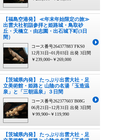
【福島空港発】 ≪年末年始限定の旅≫
出雲大社初詣参拝と姫路城・鳥取砂
丘・天橋立・由志園・出石城下町(3日
間）
コース番号264377883`FKS0
12月31日~01月03日 出発
3日間
￥239,000~￥269,000
【茨城県内発】 たっぷり出雲大社・足
立美術館・姫路と 山陰の名湯「玉造温
泉」と「三朝温泉」３日間
コース番号262377603`B08G
06月21日~12月31日 出発
3日間
￥99,900~￥119,990
【茨城県内発】 たっぷり出雲大社・足