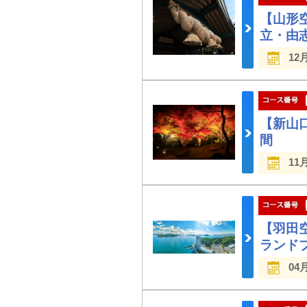
【山形
立・由
12
【新山
間
11
【羽田
ランド
04