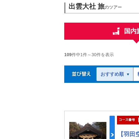
出雲大社 旅
のツアー
国内
109
件中
1
件～
30
件を表示
おすすめ順
【羽田