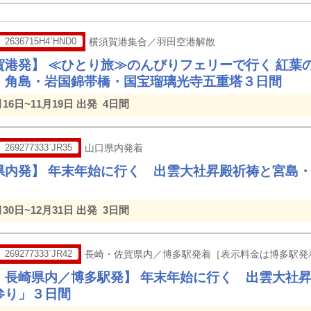
2636715H4`HND0
横須賀港集合／羽田空港解散
賀港発】 ≪ひとり旅≫のんびりフェリーで行く 紅葉
・角島・岩国錦帯橋・国宝瑠璃光寺五重塔３日間
月16日~11月19日 出発
4日間
269277333`JR35
山口県内発着
県内発】 年末年始に行く 出雲大社昇殿祈祷と宮島
月30日~12月31日 出発
3日間
269277333`JR42
長崎・佐賀県内／博多駅発着［表示料金は博多駅発
・長崎県内／博多駅発】 年末年始に行く 出雲大社
参り」３日間