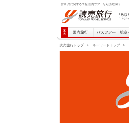
宮島 呉に関する情報|国内ツアーなら読売旅行
読売旅行 「あなたの街から」旅にでる｜Yomiuri T
読売旅行トップ
>
キーワードトップ
>