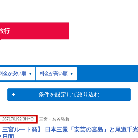
旅行
料金が安い順
料金が高い順
条件を設定して絞り込む
267170192`3HYO
三宮・名谷発着
・三宮ルート発】 日本三景「安芸の宮島」と尾道千
２日間