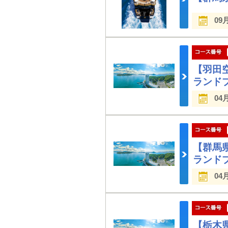
09
【羽田
ランド
04
【群馬
ランド
04
【栃木