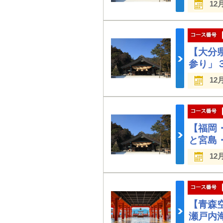
12
【大分
参り」
12
【福岡
と宮島
12
【青森
瀬戸内