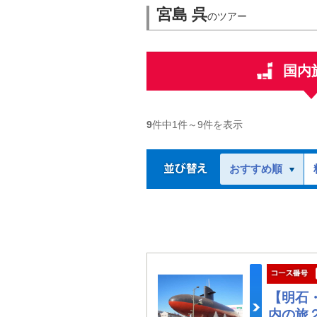
宮島 呉
のツアー
国内
9
件中
1
件～
9
件を表示
おすすめ順
【明石
内の旅