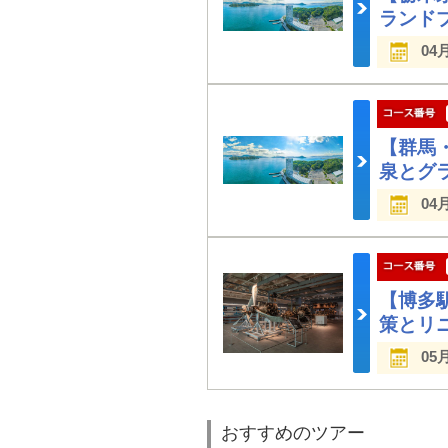
ランド
04
【群馬
泉とグ
04
【博多駅
策とリ
05
おすすめのツアー