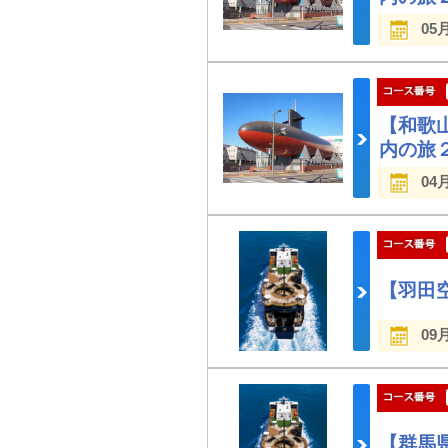
05
【和歌
内の旅
04
【羽田
09
【群馬