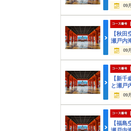
09
【秋田
瀬戸内
09
【新千
と瀬戸
09
【福島
瀬戸内