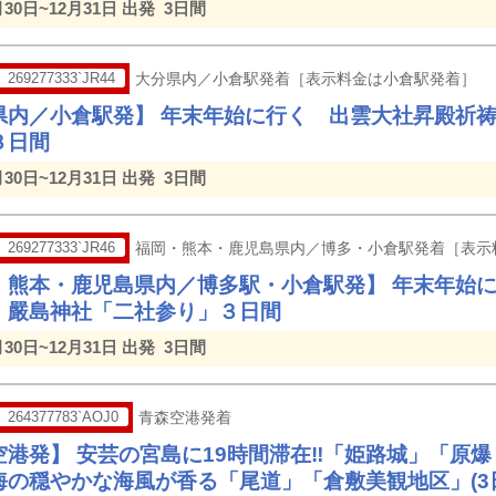
月30日~12月31日 出発
3日間
269277333`JR44
大分県内／小倉駅発着［表示料金は小倉駅発着］
県内／小倉駅発】 年末年始に行く 出雲大社昇殿祈
３日間
月30日~12月31日 出発
3日間
269277333`JR46
福岡・熊本・鹿児島県内／博多・小倉駅発着［表示
・熊本・鹿児島県内／博多駅・小倉駅発】 年末年始
・嚴島神社「二社参り」３日間
月30日~12月31日 出発
3日間
264377783`AOJ0
青森空港発着
空港発】 安芸の宮島に19時間滞在‼「姫路城」「原
海の穏やかな海風が香る「尾道」「倉敷美観地区」(3