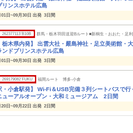
プリンスホテル広島
月01日~09月30日 出発
3日間
262377113`B10B
群馬・栃木羽田送迎Bルート■新桐生・おおた・足
・栃木県内発】 出雲大社・嚴島神社・足立美術館・
ランドプリンスホテル広島
月01日~09月30日 出発
3日間
269179082`FUKU
福岡ルート 博多-小倉
・小倉駅発】 Wi-Fi＆USB完備３列シートバスで
ニューアルオープン・大和ミュージアム 2日間
月20日~09月22日 出発
2日間