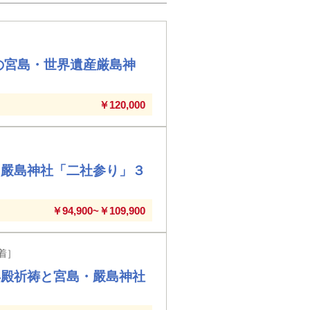
の宮島・世界遺産厳島神
￥120,000
・嚴島神社「二社参り」３
￥94,900~￥109,900
着］
昇殿祈祷と宮島・嚴島神社