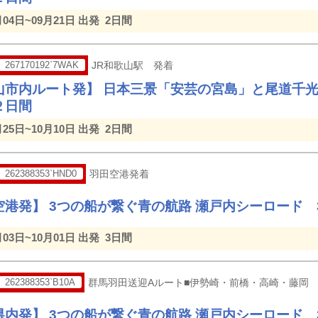
月04日~09月21日 出発
2日間
267170192`7WAK
JR和歌山駅 発着
山市内ルート発】 日本三景「安芸の宮島」と尾道千
２日間
月25日~10月10日 出発
2日間
262388353`HND0
羽田空港発着
空港発】 3つの船が繋ぐ青の航路 瀬戸内シーロード 
月03日~10月01日 出発
3日間
262388353`B10A
群馬羽田送迎Aルート■伊勢崎・前橋・高崎・藤岡
県内発】 3つの船が繋ぐ青の航路 瀬戸内シーロード 