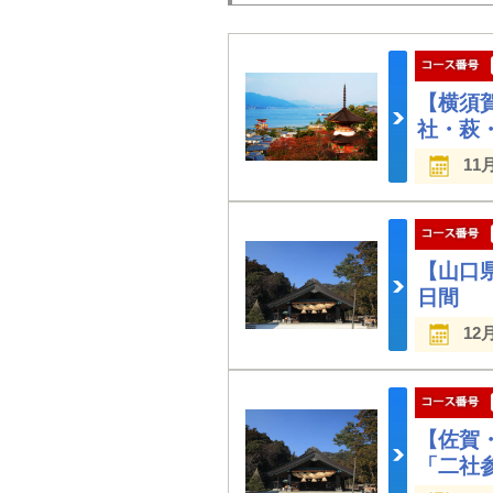
【横須
社・萩
11
【山口
日間
12
【佐賀
「二社