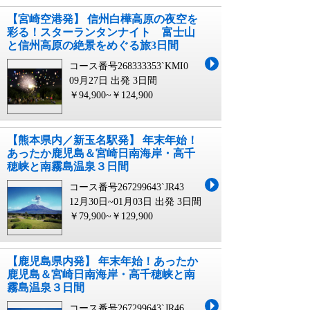
【宮崎空港発】 信州白樺高原の夜空を
彩る！スターランタンナイト 富士山
と信州高原の絶景をめぐる旅3日間
コース番号268333353`KMI0
09月27日 出発
3日間
￥94,900~￥124,900
【熊本県内／新玉名駅発】 年末年始！
あったか鹿児島＆宮崎日南海岸・高千
穂峡と南霧島温泉３日間
コース番号267299643`JR43
12月30日~01月03日 出発
3日間
￥79,900~￥129,900
【鹿児島県内発】 年末年始！あったか
鹿児島＆宮崎日南海岸・高千穂峡と南
霧島温泉３日間
コース番号267299643`JR46