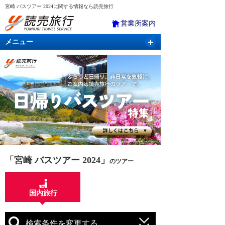
宮崎 バスツアー 2024に関する情報なら読売旅行
営業所案内
メニュー
国内旅行
バスツアー
海外旅行
クルーズ
航空・ＪＲ＋宿泊
航空券＆ホテル
「宮崎 バスツアー 2024」
のツアー
国内旅行
検索条件を変更する