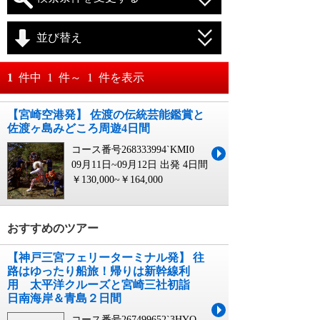
並び替え
おすすめ順
1
件中
1
件～
1
件を表示
料金が安い順
【宮崎空港発】 佐渡の伝統芸能鑑賞と
月
日～
佐渡ヶ島みどころ周遊4日間
料金が高い順
月
日
コース番号268333994`KMI0
09月11日~09月12日 出発
4日間
￥130,000~￥164,000
おすすめのツアー
【神戸三宮フェリーターミナル発】 往
路はゆったり船旅！帰りは新幹線利
用 太平洋クルーズと宮崎三社初詣
日南海岸＆青島２日間
コース番号267499652`3HYO