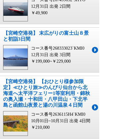
12月31日 出発
2日間
￥49,900
【宮崎空港発】 末広がりの富士山８景
と初詣3日間
コース番号268333023`KMI0
12月31日 出発
3日間
￥199,000~￥229,000
【宮崎空港発】 【おひとり様参加限
定】≪ひとり旅≫のんびり仙台から北
海道へ太平洋フェリー1等室利用・錦秋
の奥入瀬・十和田・八甲田山・下北半
島と函館山夜景と湯の川温泉４日間
コース番号2636115H4`KMI0
10月01日~10月31日 出発
4日間
￥210,000