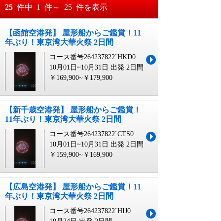
おすすめ順
25
件中
1
件～
25
件を表示
料金が安い順
【函館空港発】 屋形船からご鑑賞！11
月
日～
年ぶり！東京湾大華火祭 2日間
料金が高い順
月
日
コース番号264237822`HKD0
10月01日~10月31日 出発
2日間
￥169,900~￥179,900
【新千歳空港発】 屋形船からご鑑賞！
11年ぶり！東京湾大華火祭 2日間
コース番号264237822`CTS0
10月01日~10月31日 出発
2日間
￥159,900~￥169,900
【広島空港発】 屋形船からご鑑賞！11
年ぶり！東京湾大華火祭 2日間
コース番号264237822`HIJ0