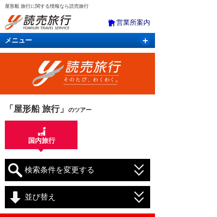
屋形船 旅行に関する情報なら読売旅行
営業所案内
メニュー
国内旅行
バスツアー
海外旅行
クルーズ
航空・ＪＲ＋宿泊
航空券＆ホテル
「屋形船 旅行」
のツアー
国内旅行
検索条件を変更する
並び替え