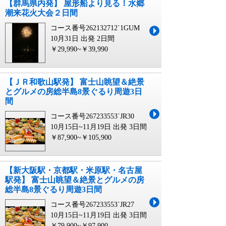
【群馬県内発】 屋形船より見る！水郷
潮来花火大会２日間
コース番号262132712`1GUM
10月31日 出発
2日間
￥29,990~￥39,990
【ＪＲ和歌山駅発】 富士山眺望＆絶景
とグルメの房総半島8景ぐるり周遊3日
間
コース番号267233553`JR30
10月15日~11月19日 出発
3日間
￥87,900~￥105,900
【新大阪駅・京都駅・米原駅・名古屋
駅発】 富士山眺望＆絶景とグルメの房
総半島8景ぐるり周遊3日間
コース番号267233553`JR27
10月15日~11月19日 出発
3日間
￥79,900~￥97,900