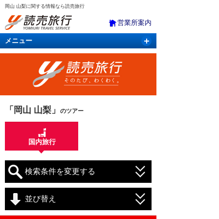
岡山 山梨に関する情報なら読売旅行
営業所案内
メニュー
国内旅行
バスツアー
海外旅行
クルーズ
航空・ＪＲ＋宿泊
航空券＆ホテル
「岡山 山梨」
のツアー
国内旅行
検索条件を変更する
並び替え