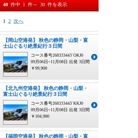
おすすめ順
40
件中
1
件～
30
件を表示
料金が安い順
月
日～
1
2
次へ
料金が高い順
月
日
【岡山空港発】 秋色の静岡・山梨・富
士山ぐるり絶景紀行３日間
コース番号268333443`OKJ0
09月06日~11月08日 出発
3日間
￥99,900
【北九州空港発】 秋色の静岡・山梨・
富士山ぐるり絶景紀行３日間
コース番号268333443`KKJ0
09月06日~11月08日 出発
3日間
￥104,900
【福岡空港発】 秋色の静岡・山梨・富