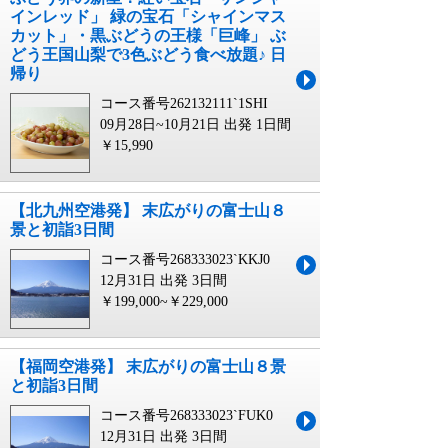
インレッド」 緑の宝石「シャインマス
カット」・黒ぶどうの王様「巨峰」 ぶ
どう王国山梨で3色ぶどう食べ放題♪ 日
帰り
コース番号262132111`1SHI
09月28日~10月21日 出発
1日間
￥15,990
【北九州空港発】 末広がりの富士山８
景と初詣3日間
コース番号268333023`KKJ0
12月31日 出発
3日間
￥199,000~￥229,000
【福岡空港発】 末広がりの富士山８景
と初詣3日間
コース番号268333023`FUK0
12月31日 出発
3日間