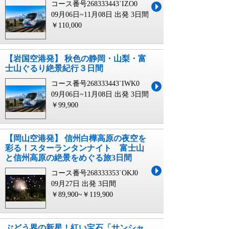
コース番号268333443`IZO0
09月06日~11月08日 出発
3日間
￥110,000
【岩国空港発】 秋色の静岡・山梨・富
士山ぐるり絶景紀行３日間
コース番号268333443`IWK0
09月06日~11月08日 出発
3日間
￥99,900
【岡山空港発】 信州白樺高原の夜空を
彩る！スターランタンナイト 富士山
と信州高原の絶景をめぐる旅3日間
コース番号268333353`OKJ0
09月27日 出発
3日間
￥89,900~￥119,900
ぶどう界の新星！紅い宝石「サンシャ