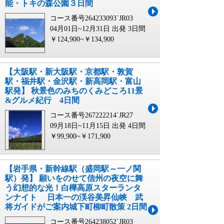
能・トキの森公園３日間
コース番号264233093`JR03
04月01日~12月31日 出発
3日間
￥124,900~￥134,900
【大阪駅・新大阪駅・京都駅・敦賀
駅・福井駅・金沢駅・新高岡駅・富山
駅発】 秋景色のみちのくみどころ11景
&グルメ紀行 4日間
コース番号267222214`JR27
09月18日~11月15日 出発
4日間
￥99,900~￥171,900
【岩手県・新幹線駅（盛岡駅～一ノ関
駅）発】 願いをのせて信州の夜空に舞
う幻想的な光！白樺高原スターランタ
ンナイト 日本一の渓谷美昇仙峡 武
将ガイドがご案内城下町柳町散策 2日間
コース番号264238052`JR03