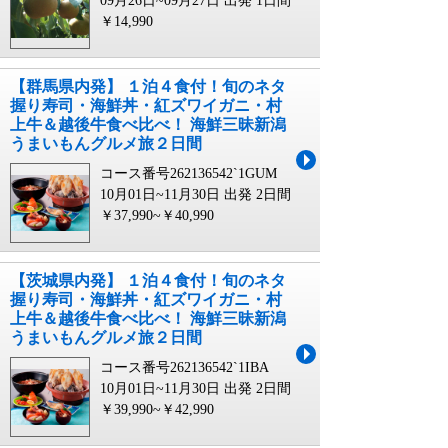
09月26日~09月27日 出発
1日間
￥14,990
【群馬県内発】 １泊４食付！旬のネタ
握り寿司・海鮮丼・紅ズワイガニ・村
上牛＆越後牛食べ比べ！ 海鮮三昧新潟
うまいもんグルメ旅２日間
コース番号262136542`1GUM
10月01日~11月30日 出発
2日間
￥37,990~￥40,990
【茨城県内発】 １泊４食付！旬のネタ
握り寿司・海鮮丼・紅ズワイガニ・村
上牛＆越後牛食べ比べ！ 海鮮三昧新潟
うまいもんグルメ旅２日間
コース番号262136542`1IBA
10月01日~11月30日 出発
2日間
￥39,990~￥42,990