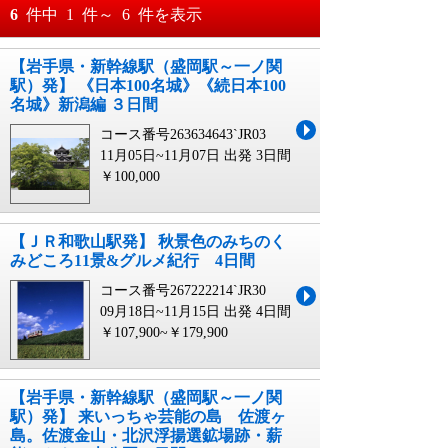
おすすめ順
6
件中
1
件～
6
件を表示
料金が安い順
【岩手県・新幹線駅（盛岡駅～一ノ関
月
日～
駅）発】 《日本100名城》《続日本100
料金が高い順
名城》新潟編 ３日間
月
日
コース番号263634643`JR03
11月05日~11月07日 出発
3日間
￥100,000
【ＪＲ和歌山駅発】 秋景色のみちのく
みどころ11景&グルメ紀行 4日間
コース番号267222214`JR30
09月18日~11月15日 出発
4日間
￥107,900~￥179,900
【岩手県・新幹線駅（盛岡駅～一ノ関
駅）発】 来いっちゃ芸能の島 佐渡ヶ
島。佐渡金山・北沢浮揚選鉱場跡・薪