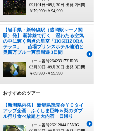
09月01日~09月30日 出発
2日間
￥79,990~￥94,990
【岩手県・新幹線駅（盛岡駅～一ノ関
駅）発】 新幹線で行く 澄わたる空気
の中に輝く満点の星空「HOSHIZORA
テラス」 苗場プリンスホテル連泊と
奥四万ブルー爽景周遊 3日間
コース番号264233173`JR03
03月30日~09月30日 出発
3日間
￥89,990~￥99,990
おすすめのツアー
【新潟県内発】 新潟県読売会ＹＣタイ
アップ企画 ふくしま巨峰＆梨のダブ
ル狩り食べ放題と大内宿 日帰り
コース番号262128441`5NIG