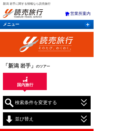
新潟 岩手に関する情報なら読売旅行
営業所案内
メニュー
国内旅行
バスツアー
海外旅行
クルーズ
航空・ＪＲ＋宿泊
航空券＆ホテル
「新潟 岩手」
のツアー
国内旅行
検索条件を変更する
並び替え