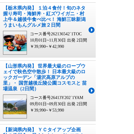
【栃木県内発】 １泊４食付！旬のネタ
握り寿司・海鮮丼・紅ズワイガニ・村
上牛＆越後牛食べ比べ！ 海鮮三昧新潟
うまいもんグルメ旅２日間
コース番号262136542`1TOC
10月01日~11月30日 出発
2日間
￥39,990~￥42,990
【山形県内発】 世界最大級のロープウ
ェイで秋色空中散歩！ 日本最大級のロ
ックガーデン「湯沢高原アルプの
里」・ 国営越後丘陵公園コスモスと 苗
場温泉（2日間）
コース番号26413Y202`1YAM
09月01日~09月30日 出発
2日間
￥39,990~￥53,990
【新潟県内発】 ＹＣタイアップ企画