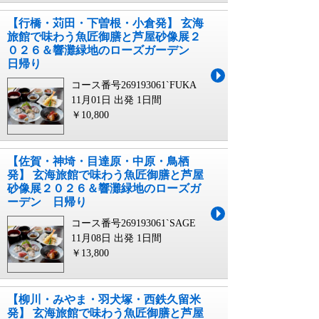
【行橋・苅田・下曽根・小倉発】 玄海
旅館で味わう魚匠御膳と芦屋砂像展２
０２６＆響灘緑地のローズガーデン
日帰り
コース番号269193061`FUKA
11月01日 出発
1日間
￥10,800
【佐賀・神埼・目達原・中原・鳥栖
発】 玄海旅館で味わう魚匠御膳と芦屋
砂像展２０２６＆響灘緑地のローズガ
ーデン 日帰り
コース番号269193061`SAGE
11月08日 出発
1日間
￥13,800
【柳川・みやま・羽犬塚・西鉄久留米
発】 玄海旅館で味わう魚匠御膳と芦屋