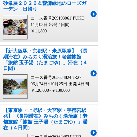
砂像展２０２６＆響灘緑地のローズガ
ーデン 日帰り
コース番号269193061`FUKD
11月03日 出発
1日間
￥11,800
【新大阪駅・京都駅・米原駅発】 《長
期滞在》みちのく湯治旅！老舗旅館
「旅館 玉子湯（たまごゆ）」滞在（４
日間）
コース番号263624824`JR27
06月24日~10月25日 出発
4日間
￥120,000~￥130,000
【東京駅・上野駅・大宮駅・宇都宮駅
発】 《長期滞在》みちのく湯治旅！老
舗旅館「旅館 玉子湯（たまごゆ）」滞
在（４日間）
コース番号263624824`JR13