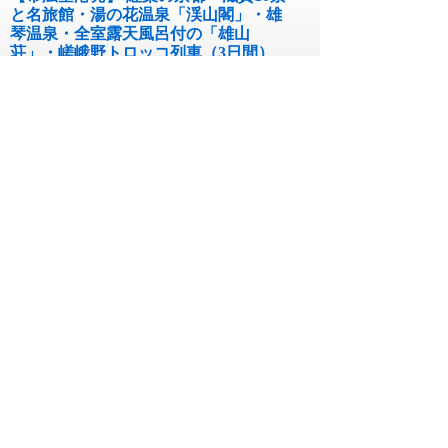
と名旅館・湯の花温泉「渓山閣」・雄
琴温泉・全室露天風呂付の「雄山
荘」・嵯峨野トロッコ列車（3日間）
コース番号264360693`OBO0
11月15日~12月15日 出発
3日間
￥169,000~￥209,000
【秋田空港発】 紅葉の京都・滋賀10景
と名旅館・湯の花温泉「渓山閣」・雄
琴温泉・全室露天風呂付の「雄山
荘」・嵯峨野トロッコ列車（3日間）
コース番号264360693`AXT0
11月15日~12月15日 出発
3日間
￥149,000~￥189,000
【東京駅・上野駅・大宮駅・高崎駅
発】 船でしか行けない秘境「大牧温
泉」信州の秘湯「白骨温泉」3日間