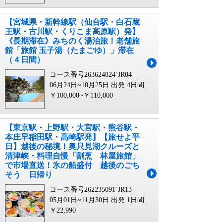
【宮城県・新幹線駅（仙台駅・白石蔵
王駅・古川駅・くりこま高原駅）発】
《長期滞在》みちのく湯治旅！老舗旅
館「旅館 玉子湯（たまごゆ）」滞在
（４日間）
コース番号263624824`JR04
06月24日~10月25日 出発
4日間
￥100,000~￥110,000
【東京駅・上野駅・大宮駅・熊谷駅・
本庄早稲田駅・高崎駅発】【旅せよ平
日】越後の秘境！奥只見湖クルーズと
清津峡・料理自慢「割烹 林屋旅館」
で市場直送！氷の船盛付 越後のごち
そう 日帰り
コース番号262235091`JR13
05月01日~11月30日 出発
1日間
￥22,990