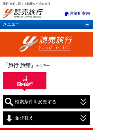
旅行 旅館に関する情報なら読売旅行
営業所案内
メニュー
国内旅行
バスツアー
海外旅行
クルーズ
航空・ＪＲ＋宿泊
航空券＆ホテル
「旅行 旅館」
のツアー
国内旅行
検索条件を変更する
並び替え