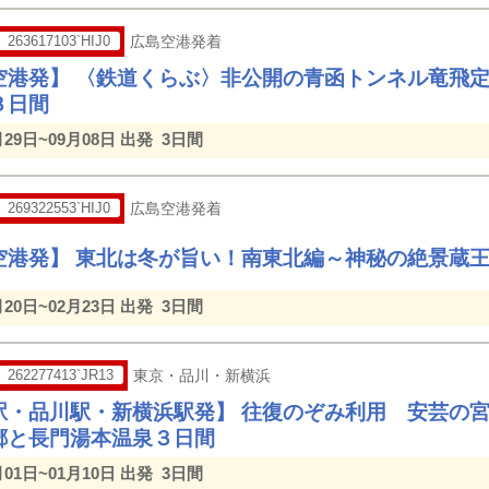
263617103`HIJ0
広島空港発着
空港発】 〈鉄道くらぶ〉非公開の青函トンネル竜飛
３日間
月29日~09月08日 出発
3日間
269322553`HIJ0
広島空港発着
空港発】 東北は冬が旨い！南東北編～神秘の絶景蔵
月20日~02月23日 出発
3日間
262277413`JR13
東京・品川・新横浜
駅・品川駅・新横浜駅発】 往復のぞみ利用 安芸の
郷と長門湯本温泉３日間
月01日~01月10日 出発
3日間