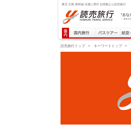
東京 広島 新幹線 往復に関する情報なら読売旅行
読売旅行 「あなたの街から」旅にでる｜Yomiuri T
読売旅行トップ
>
キーワードトップ
>