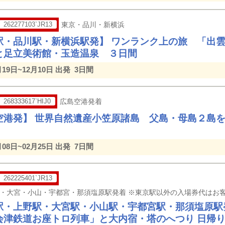
262277103`JR13
東京・品川・新横浜
駅・品川駅・新横浜駅発】 ワンランク上の旅 「出
と足立美術館・玉造温泉 ３日間
月19日~12月10日 出発
3日間
268333617`HIJ0
広島空港発着
空港発】 世界自然遺産小笠原諸島 父島・母島２島を
月08日~02月25日 出発
7日間
262225401`JR13
駅・上野駅・大宮駅・小山駅・宇都宮駅・那須塩原駅発
会津鉄道お座トロ列車」と大内宿・塔のへつり 日帰