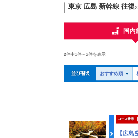
東京 広島 新幹線 往復
国内
2
件中
1
件～
2
件を表示
おすすめ順
【広島