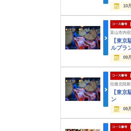
10
【東京
ルプラ
09
【東京
ン
09