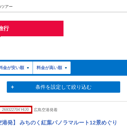
のツアー
旅行
料金が安い順
料金が高い順
条件を設定して絞り込む
269322704`HIJ0
広島空港発着
空港発】 みちのく紅葉パノラマルート12景めぐり