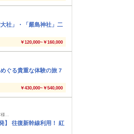
雲大社」・「嚴島神社」二
￥120,000~￥160,000
めぐる貴重な体験の旅 7
￥430,000~￥540,000
東京・上野・大宮・小山・宇都宮・那須塩原駅発着 ※東京駅以外の入場券代はお客様負担となります
】 往復新幹線利用！ 紅
り