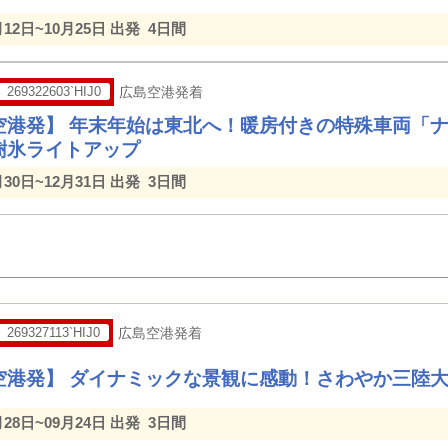
月12日~10月25日 出発
4日間
269322603`HIJ0
広島空港発着
空港発】 年末年始は東北へ！暖房付きの特殊車両「
樹氷ライトアップ
月30日~12月31日 出発
3日間
269327113`HIJ0
広島空港発着
空港発】 ダイナミックな景観に感動！さわやか三陸
月28日~09月24日 出発
3日間