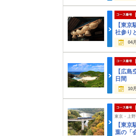
【東京
社参り
04
【広島
日間
10
【東京
葉の「