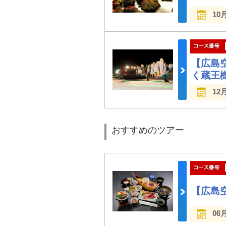
10
【広島
く蔵王
12
おすすめのツアー
【広島
06