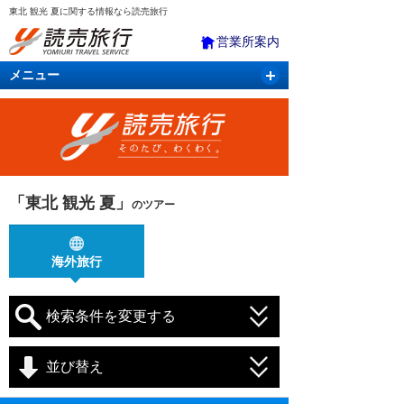
東北 観光 夏に関する情報なら読売旅行
営業所案内
メニュー
国内旅行
バスツアー
海外旅行
クルーズ
航空・ＪＲ＋宿泊
航空券＆ホテル
「東北 観光 夏」
のツアー
海外旅行
検索条件を変更する
並び替え