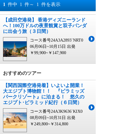
おすすめ順
1
件中
1
件～
1
件を表示
料金が安い順
【成田空港発】 香港ディズニーランド
月
日～
へ！100万ドルの夜景観賞と双子パンダ
料金が高い順
に出会う旅（３日間）
月
日
コース番号24A3A2893`NRT0
06月06日~10月15日 出発
￥99,900~￥147,900
おすすめのツアー
【関西国際空港発着】いよいよ開業！
大エジプト博物館！！ 『ピラミッズ
パークリゾート』に泊まる！ 悠久の
エジプト･ピラミッド紀行（６日間）
コース番号24A3K9636`KIX0
08月09日~10月31日 出発
￥249,800~￥314,800