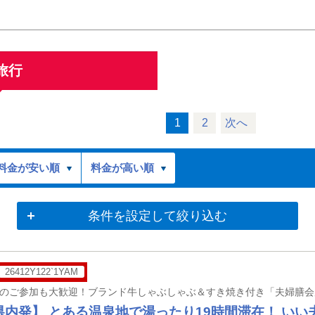
旅行
1
2
次へ
料金が安い順
料金が高い順
条件を設定して絞り込む
26412Y122`1YAM
県内発】 とある温泉地で湯ったり19時間滞在！ い