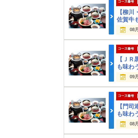
【柳川
佐賀牛
08
【ＪＲ
も味わ
09
【門司
も味わ
08