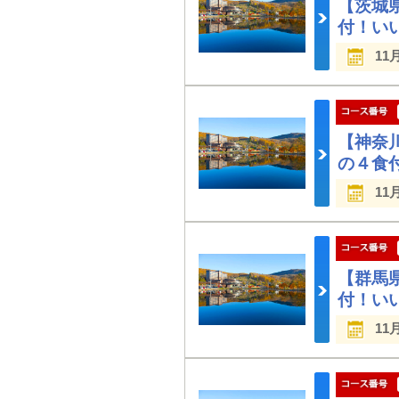
【茨城
付！い
11
【神奈
の４食
11
【群馬
付！い
11