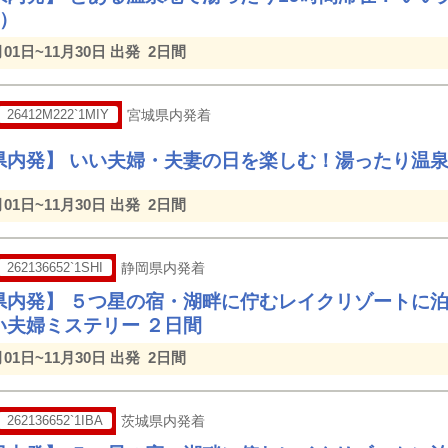
間）
月01日~11月30日 出発
2日間
26412M222`1MIY
宮城県内発着
県内発】 いい夫婦・夫妻の日を楽しむ！湯ったり温泉
月01日~11月30日 出発
2日間
262136652`1SHI
静岡県内発着
県内発】 ５つ星の宿・湖畔に佇むレイクリゾートに
い夫婦ミステリー ２日間
月01日~11月30日 出発
2日間
262136652`1IBA
茨城県内発着