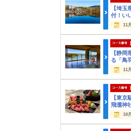
【埼玉
付！い
11
【静岡
る「鳥
11
【東京
飛瀧神
10