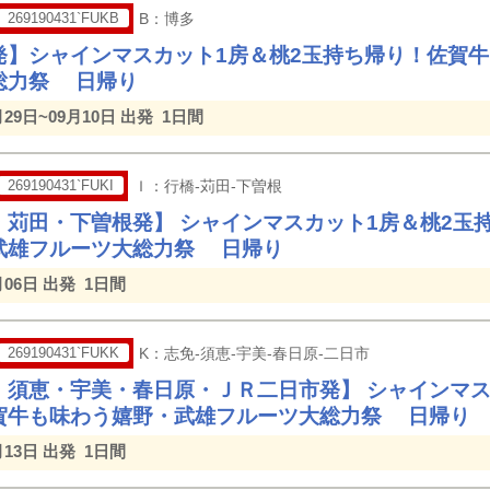
269190431`FUKB
B：博多
発】シャインマスカット1房＆桃2玉持ち帰り！佐賀
総力祭 日帰り
月29日~09月10日 出発
1日間
269190431`FUKI
Ｉ：行橋-苅田-下曽根
・苅田・下曽根発】 シャインマスカット1房＆桃2玉
武雄フルーツ大総力祭 日帰り
月06日 出発
1日間
269190431`FUKK
K：志免-須恵-宇美-春日原-二日市
・須恵・宇美・春日原・ＪＲ二日市発】 シャインマス
賀牛も味わう嬉野・武雄フルーツ大総力祭 日帰り
月13日 出発
1日間