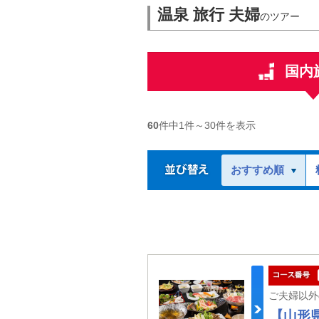
温泉 旅行 夫婦
のツアー
国内
60
件中
1
件～
30
件を表示
おすすめ順
【山形