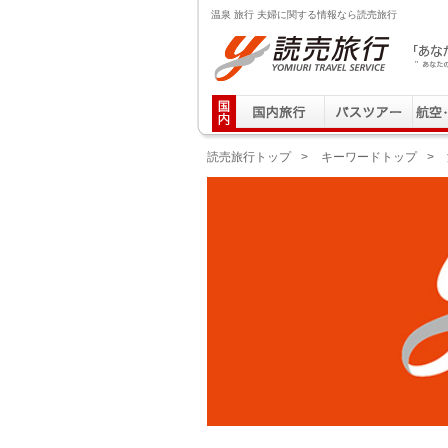
温泉 旅行 夫婦に関する情報なら読売旅行
読売旅行 「あなたの街から」旅にでる｜Yomiuri T
読売旅行トップ
>
キーワードトップ
>