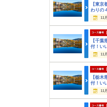
【東京
わりの
11
【千葉
付！い
11
【栃木
付！い
11