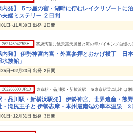
県内発】 ５つ星の宿・湖畔に佇むレイクリゾートに
い夫婦ミステリー ２日間
月01日~11月30日 出発
2日間
262146942`5SHI
英虞湾望む絶景露天風呂と海の幸バイキング自慢の
県内発】 伊勢神宮内宮・外宮参拝とおかげ横丁 日本
羽水族館」
月25日~02月23日 出発
2日間
262266303`JR13
東京駅・品川駅・新横浜駅 ※東京駅乗車以外は別
駅・品川駅・新横浜駅発】 伊勢神宮、世界遺産・熊野
社・滝尻王子と 伊勢志摩・本州最南端の串本温泉 3
月01日~12月31日 出発
3日間