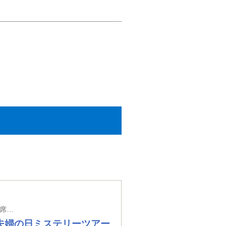
ご夫婦以外のご参加も大歓迎！ブランド牛しゃぶしゃぶ＆すき焼き付き「夫婦膳会席」のご夕食！
い夫婦の日ミステリーツアー