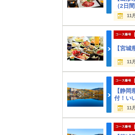
（2日
11
【宮城
11
【静岡
付！い
11