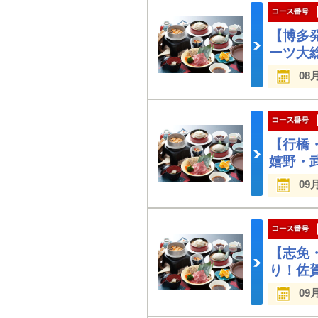
【博多
ーツ大
08
【行橋
嬉野・
09
【志免
り！佐
09