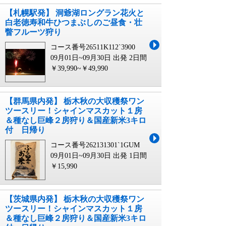
【札幌駅発】 洞爺湖ロングラン花火と
白老徳寿和牛ひつまぶしのご昼食・壮
瞥フルーツ狩り
コース番号26511K112`3900
09月01日~09月30日 出発
2日間
￥39,990~￥49,990
【群馬県内発】 栃木秋の大収穫祭ワン
ツースリー！シャインマスカット１房
＆種なし巨峰２房狩り＆国産新米3キロ
付 日帰り
コース番号262131301`1GUM
09月01日~09月30日 出発
1日間
￥15,990
【茨城県内発】 栃木秋の大収穫祭ワン
ツースリー！シャインマスカット１房
＆種なし巨峰２房狩り＆国産新米3キロ