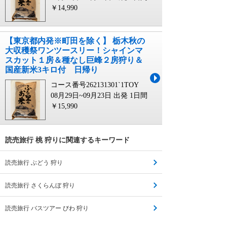
￥14,990
【東京都内発※町田を除く】 栃木秋の
大収穫祭ワンツースリー！シャインマ
スカット１房＆種なし巨峰２房狩り＆
国産新米3キロ付 日帰り
コース番号262131301`1TOY
08月29日~09月23日 出発
1日間
￥15,990
読売旅行 桃 狩りに関連するキーワード
読売旅行 ぶどう 狩り
読売旅行 さくらんぼ 狩り
読売旅行 バスツアー びわ 狩り