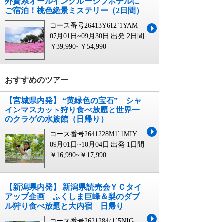
外資系オールインクルーシブホテルに
ご宿泊！桃色絶景ミステリー（2日間）
コース番号26413Y612`1YAM
07月01日~09月30日 出発
2日間
￥39,990~￥54,990
おすすめのツアー
【宮城県内発】 “黄緑色の宝石” シャ
インマスカット狩り食べ放題と世界一
のクラゲの水族館（日帰り）
コース番号2641228M1`1MIY
09月01日~10月04日 出発
1日間
￥16,990~￥17,990
【新潟県内発】 新潟県読売会ＹＣタイ
アップ企画 ふくしま巨峰＆梨のダブ
ル狩り食べ放題と大内宿 日帰り
コース番号262128441`5NIG