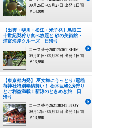
09月26日~09月27日 出発
1日間
￥14,990
【出雲・斐川・松江・米子発】鳥取二
十世紀梨狩り食べ放題と 砂の美術館・
浦富海岸クルーズ 日帰り
コース番号268175361`SHIM
09月01日~09月30日 出発
1日間
￥13,990
【東京都内発】 巫女舞にうっとり♪冠稲
荷神社特別奉納舞い！ 栃木巨峰2房狩り
とご利益満載！新涼のときめき旅 日
帰り
コース番号262138341`5TOY
09月12日~09月13日 出発
1日間
￥13,990