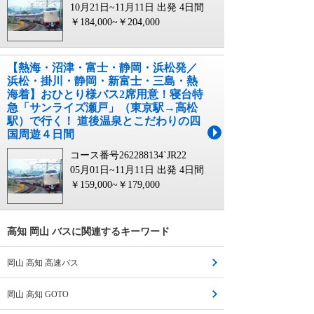
10月21日~11月11日 出発
4日間
￥184,000~￥204,000
【熱海・沼津・富士・静岡・浜松発／
浜松・掛川・静岡・新富士・三島・熱
海着】おひとり様バス2席用意！寝台特
急「サンライズ瀬戸」（東京駅→高松
駅）で行く！ 道後温泉とこだわりの四
国周遊４日間
コース番号262288134`JR22
05月01日~11月11日 出発
4日間
￥159,000~￥179,000
高知 岡山 バスに関連するキーワード
岡山 高知 高速バス
岡山 高知 GOTO