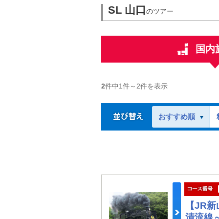
SL 山口
のツアー
国内
2
件中
1
件～
2
件を表示
おすすめ順
【JR
清流線