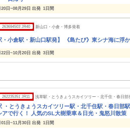
月20日~08月29日 出発
1日間
263694503`JR40
新山口・小倉・博多発着
駅・小倉駅・新山口駅発】 《島たび》東シナ海に浮か
月22日~10月20日 出発
3日間
262235351`JR11
浅草駅・とうきょうスカイツリー・北千住・春日部
駅 ・とうきょうスカイツリー駅・北千住駅・春日部駅
シアで行く！ 人気のSL大樹乗車＆日光・鬼怒川散策
月01日~11月30日 出発
1日間