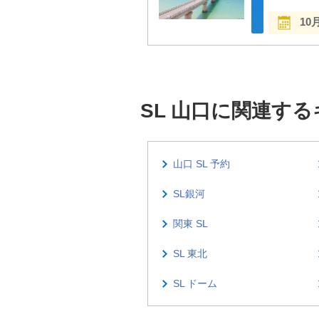
10
SL 山口に関連す
山口 SL 予約
SL銀河
関東 SL
SL 東北
SL ドーム