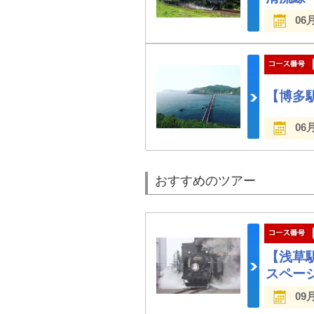
06
【博多
06
おすすめのツアー
【浅草
スペー
09