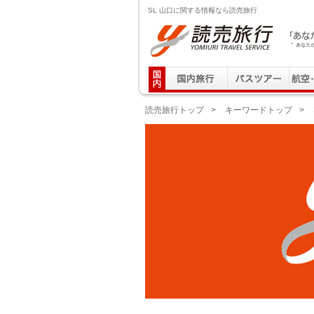
SL 山口に関する情報なら読売旅行
読売旅行 「あなたの街から」旅にでる｜Yomiuri T
読売旅行トップ
>
キーワードトップ
>