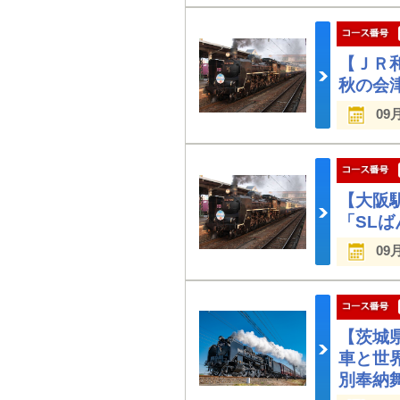
【ＪＲ
秋の会
09
【大阪
「SL
09
【茨城
車と世
別奉納