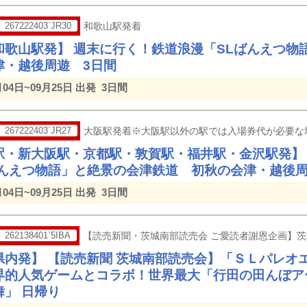
267222403`JR30
和歌山駅発着
和歌山駅発】 週末に行く！鉄道浪漫「SLばんえつ物
津・越後周遊 3日間
月04日~09月25日 出発
3日間
267222403`JR27
大阪駅発着※大阪駅以外の駅では入場券代が必要な
駅・新大阪駅・京都駅・敦賀駅・福井駅・金沢駅発】
ばんえつ物語」と絶景の会津鉄道 初秋の会津・越後周
月04日~09月25日 出発
3日間
262138401`5IBA
【読売新聞・茨城南部読売会 ご愛読者謝恩企画】
県内発】 【読売新聞 茨城南部読売会】「ＳＬパレオ
界的人気ゲームとコラボ！世界最大「行田の田んぼア
舞」 日帰り