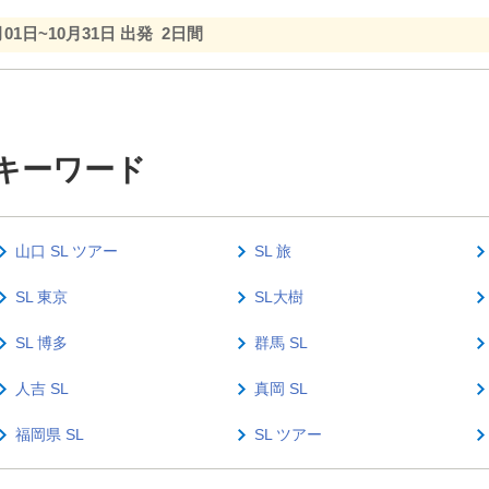
月01日~10月31日 出発
2日間
るキーワード
山口 SL ツアー
SL 旅
SL 東京
SL大樹
SL 博多
群馬 SL
人吉 SL
真岡 SL
福岡県 SL
SL ツアー