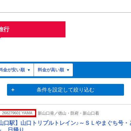
旅行
料金が安い順
料金が高い順
条件を設定して絞り込む
268279601`YAMA
新山口発／徳山・防府・新山口着
新山口駅】山口トリプルトレイン♪～ＳＬやまぐち号・
～ 日帰り