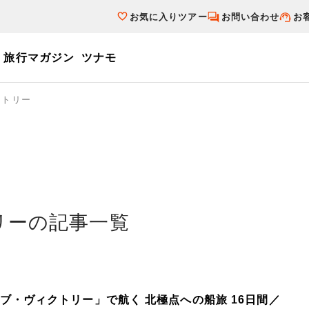
お気に入りツアー
お問い合わせ
お
旅行マガジン
ツナモ
ーワード
クトリー
個人旅行（ブーケ）を探す
テーマから探す
ダイナミックパ
写真から探す
テーマから探す
写真から探す
リーの記事一覧
オブ・ヴィクトリー」で航く 北極点への船旅 16日間／