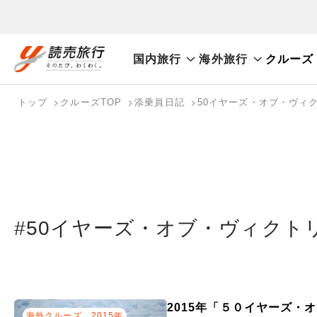
国内旅行
海外旅行
クルーズ
おまかせプラン
航空券+観光
航空券+宿泊
フリ
国内旅行トップ
海外旅行トップ
トップ
クルーズTOP
添乗員日記
50イヤーズ・オブ・ヴィ
バスツアーを探す
海外特集から探す
検索する
こだわり条件を表示
国内特集から探す
#50イヤーズ・オブ・ヴィクト
2015年「５０イヤーズ・
海外クルーズ
2015年