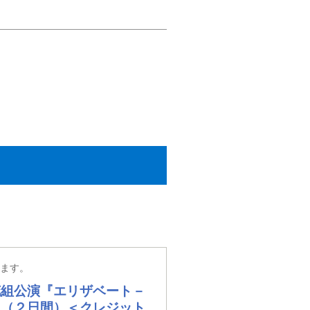
ります。
花組公演『エリザベート－
 （２日間）＜クレジット