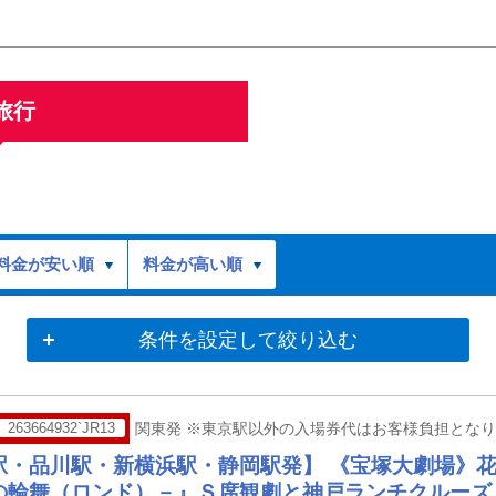
旅行
料金が安い順
料金が高い順
条件を設定して絞り込む
263664932`JR13
関東発 ※東京駅以外の入場券代はお客様負担とな
駅・品川駅・新横浜駅・静岡駅発】 《宝塚大劇場》
の輪舞（ロンド）－』Ｓ席観劇と神戸ランチクルーズ