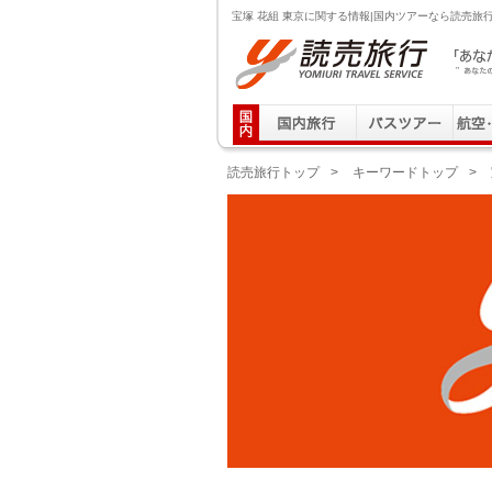
宝塚 花組 東京に関する情報|国内ツアーなら読売旅
読売旅行 「あなたの街から」旅にでる｜Yomiuri T
読売旅行トップ
>
キーワードトップ
>