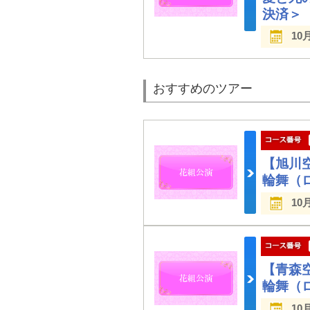
決済＞
10
おすすめのツアー
【旭川
輪舞（
10
【青森
輪舞（
10