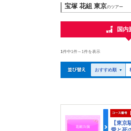
宝塚 花組 東京
のツアー
国内
1
件中
1
件～
1
件を表示
おすすめ順
【東京
愛と死