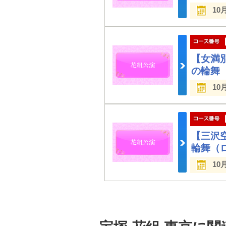
10
【女満
の輪舞
10
【三沢
輪舞（
10