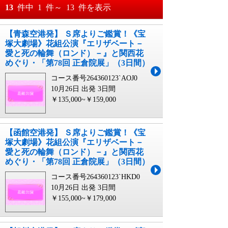
おすすめ順
13
件中
1
件～
13
件を表示
料金が安い順
【青森空港発】 Ｓ席よりご鑑賞！《宝
月
日～
塚大劇場》花組公演『エリザベート－
料金が高い順
愛と死の輪舞（ロンド）－』と関西花
月
日
めぐり・「第78回 正倉院展」（3日間）
コース番号264360123`AOJ0
10月26日 出発
3日間
￥135,000~￥159,000
【函館空港発】 Ｓ席よりご鑑賞！《宝
塚大劇場》花組公演『エリザベート－
愛と死の輪舞（ロンド）－』と関西花
めぐり・「第78回 正倉院展」（3日間）
コース番号264360123`HKD0
10月26日 出発
3日間
￥155,000~￥179,000