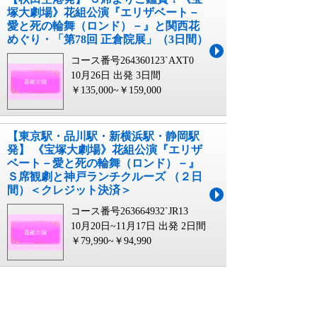
塚大劇場》花組公演『エリザベート－
愛と死の輪舞（ロンド）－』と関西花
めぐり・「第78回 正倉院展」（3日間）
コース番号264360123`AXT0
10月26日 出発
3日間
￥135,000~￥159,000
【東京駅・品川駅・新横浜駅・静岡駅
発】 《宝塚大劇場》花組公演『エリザ
ベート－愛と死の輪舞（ロンド）－』
Ｓ席観劇と神戸ランチクルーズ （２日
間）＜クレジット決済＞
コース番号263664932`JR13
10月20日~11月17日 出発
2日間
￥79,990~￥94,990
宝塚 花組に関連するキーワード