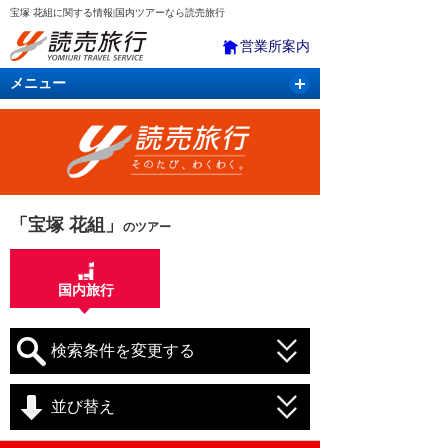
宝塚 花組に関する情報|国内ツアーなら読売旅行
営業所案内
メニュー
国内旅行
バスツアー
海外旅行
クルーズ
航空・ＪＲ＋宿泊
航空券＆ホテル
「宝塚 花組」
のツアー
国内旅行
検索条件を変更する
並び替え