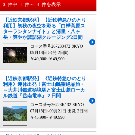
おすすめ順
3
件中
1
件～
3
件を表示
料金が安い順
【近鉄京都駅発】 【近鉄特急ひのとり
月
日～
利用】初秋の夜空を彩る「白樺高原ス
料金が高い順
ターランタンナイト」と清里・八ヶ
月
日
岳・爽やか諏訪湖クルージング2日間
コース番号267233472`8KYO
09月18日 出発
2日間
￥40,900~￥49,900
【近鉄京都駅発】 《近鉄特急ひのとり
利用》連休出発！富士山眺望絶品旅・
～大井川鐵道秘境駅と富士山麓ローカ
ル鉄道『岳南電車』２日間
コース番号26723K132`8KYO
07月18日~09月21日 出発
2日間
￥45,990~￥49,990