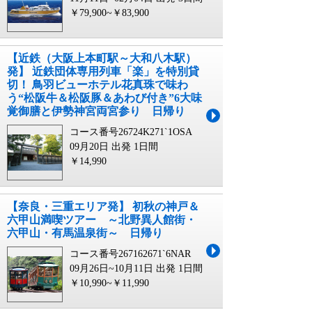
￥79,900~￥83,900
【近鉄（大阪上本町駅～大和八木駅）
発】 近鉄団体専用列⾞「楽」を特別貸
切！ 鳥羽ビューホテル花真珠で味わ
う“松阪牛＆松阪豚＆あわび付き”6大味
覚御膳と伊勢神宮両宮参り ⽇帰り
コース番号26724K271`1OSA
09月20日 出発
1日間
￥14,990
【奈良・三重エリア発】 初秋の神戸＆
六甲山満喫ツアー ～北野異人館街・
六甲山・有馬温泉街～ 日帰り
コース番号267162671`6NAR
09月26日~10月11日 出発
1日間
￥10,990~￥11,990