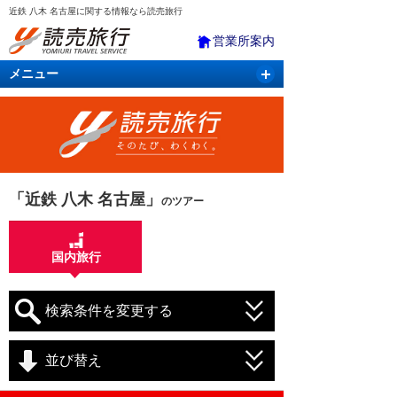
近鉄 八木 名古屋に関する情報なら読売旅行
営業所案内
メニュー
国内旅行
バスツアー
海外旅行
クルーズ
航空・ＪＲ＋宿泊
航空券＆ホテル
「近鉄 八木 名古屋」
のツアー
国内旅行
検索条件を変更する
並び替え