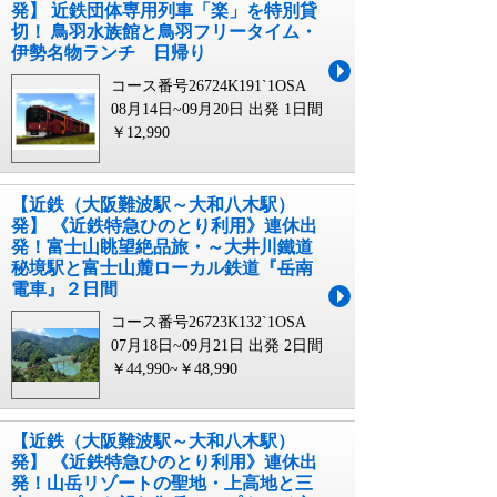
発】 近鉄団体専用列⾞「楽」を特別貸
切！ ⿃⽻⽔族館と⿃⽻フリータイム・
伊勢名物ランチ ⽇帰り
コース番号26724K191`1OSA
08月14日~09月20日 出発
1日間
￥12,990
【近鉄（大阪難波駅～大和八木駅）
発】 《近鉄特急ひのとり利用》連休出
発！富士山眺望絶品旅・～大井川鐵道
秘境駅と富士山麓ローカル鉄道『岳南
電車』２日間
コース番号26723K132`1OSA
07月18日~09月21日 出発
2日間
￥44,990~￥48,990
【近鉄（大阪難波駅～大和八木駅）
発】 《近鉄特急ひのとり利用》連休出
発！山岳リゾートの聖地・上高地と三