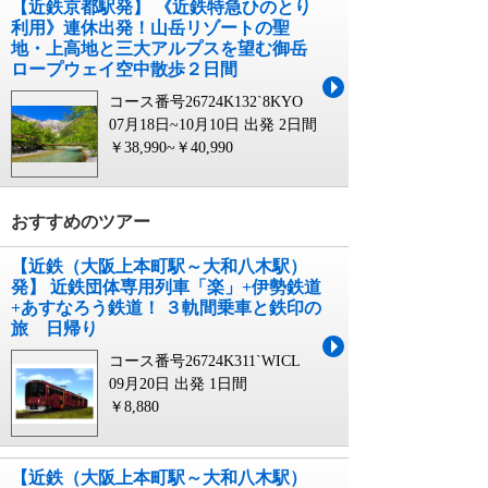
【近鉄京都駅発】 《近鉄特急ひのとり
利用》連休出発！山岳リゾートの聖
地・上高地と三大アルプスを望む御岳
ロープウェイ空中散歩２日間
コース番号26724K132`8KYO
07月18日~10月10日 出発
2日間
￥38,990~￥40,990
おすすめのツアー
【近鉄（大阪上本町駅～大和八木駅）
発】 近鉄団体専用列⾞「楽」+伊勢鉄道
+あすなろう鉄道！ ３軌間乗車と鉄印の
旅 日帰り
コース番号26724K311`WICL
09月20日 出発
1日間
￥8,880
【近鉄（大阪上本町駅～大和八木駅）