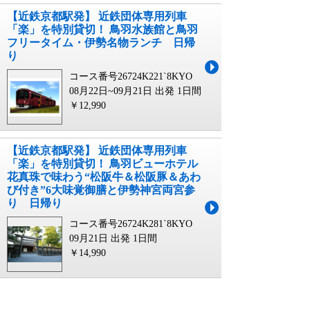
【近鉄京都駅発】 近鉄団体専用列⾞
「楽」を特別貸切！ ⿃⽻⽔族館と⿃⽻
フリータイム・伊勢名物ランチ ⽇帰
り
コース番号26724K221`8KYO
08月22日~09月21日 出発
1日間
￥12,990
【近鉄京都駅発】 近鉄団体専用列⾞
「楽」を特別貸切！ 鳥羽ビューホテル
花真珠で味わう“松阪牛＆松阪豚＆あわ
び付き”6大味覚御膳と伊勢神宮両宮参
り ⽇帰り
コース番号26724K281`8KYO
09月21日 出発
1日間
￥14,990
近鉄 八木 名古屋に関連するキーワード