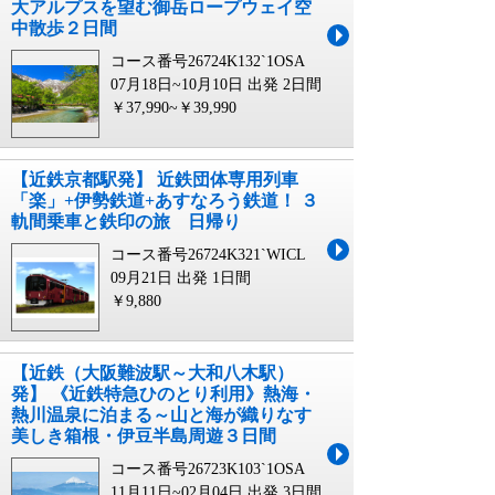
大アルプスを望む御岳ロープウェイ空
中散歩２日間
コース番号26724K132`1OSA
07月18日~10月10日 出発
2日間
￥37,990~￥39,990
【近鉄京都駅発】 近鉄団体専用列⾞
「楽」+伊勢鉄道+あすなろう鉄道！ ３
軌間乗車と鉄印の旅 日帰り
コース番号26724K321`WICL
09月21日 出発
1日間
￥9,880
【近鉄（大阪難波駅～大和八木駅）
発】 《近鉄特急ひのとり利用》熱海・
熱川温泉に泊まる～山と海が織りなす
美しき箱根・伊豆半島周遊３日間
コース番号26723K103`1OSA
11月11日~02月04日 出発
3日間