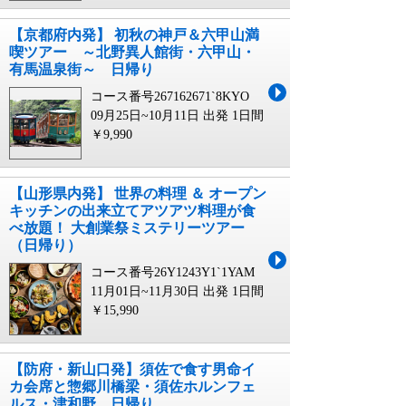
【京都府内発】 初秋の神戸＆六甲山満
喫ツアー ～北野異人館街・六甲山・
有馬温泉街～ 日帰り
コース番号267162671`8KYO
09月25日~10月11日 出発
1日間
￥9,990
【山形県内発】 世界の料理 ＆ オープン
キッチンの出来立てアツアツ料理が食
べ放題！ 大創業祭ミステリーツアー
（日帰り）
コース番号26Y1243Y1`1YAM
11月01日~11月30日 出発
1日間
￥15,990
【防府・新山口発】須佐で食す男命イ
カ会席と惣郷川橋梁・須佐ホルンフェ
ルス・津和野 日帰り