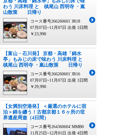
京都・高雄「錦水亭」もみじの床で味
わう 川床料理 と 槙尾山 西明寺 ・嵐
山散策 日帰り
コース番号266260601`JR18
07月07日~11月07日 出発
1日間
￥23,990
【富山・石川発】 京都・高雄「錦水
亭」もみじの床で味わう 川床料理 と
槙尾山 西明寺 ・嵐山散策 日帰り
コース番号266260601`JR16
07月07日~11月07日 出発
1日間
￥29,990
【女満別空港発】 ＜厳選のホテルに宿
泊＞錦を纏う！古都京都１６ヶ所の世
界遺産周遊（4日間）
コース番号264360604`MMB0
11月25日~12月01日 出発
4日間