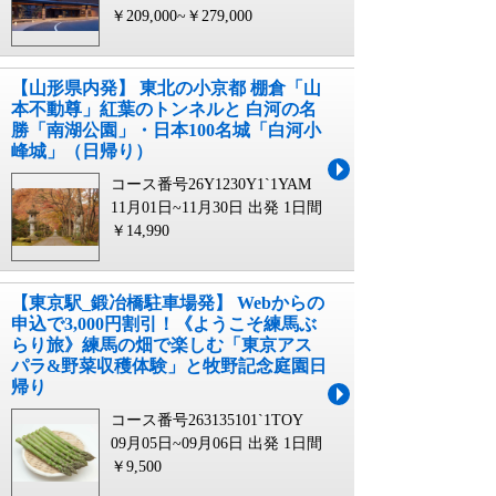
￥209,000~￥279,000
【山形県内発】 東北の小京都 棚倉「山
本不動尊」紅葉のトンネルと 白河の名
勝「南湖公園」・日本100名城「白河小
峰城」（日帰り）
コース番号26Y1230Y1`1YAM
11月01日~11月30日 出発
1日間
￥14,990
【東京駅_鍛冶橋駐車場発】 Webからの
申込で3,000円割引！《ようこそ練馬ぶ
らり旅》練馬の畑で楽しむ「東京アス
パラ&野菜収穫体験」と牧野記念庭園日
帰り
コース番号263135101`1TOY
09月05日~09月06日 出発
1日間
￥9,500