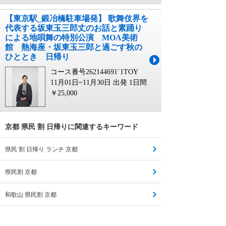
【東京駅_鍛冶橋駐車場発】 歌舞伎界を
代表する坂東玉三郎丈のお話と素踊り
による地唄舞の特別公演 MOA美術
館 熱海座・坂東玉三郎と過ごす秋の
ひととき 日帰り
コース番号262144691`1TOY
11月01日~11月30日 出発
1日間
￥25,000
京都 県民 割 日帰りに関連するキーワード
県民 割 日帰り ランチ 京都
県民割 京都
和歌山 県民割 京都
東京 都民 割 日帰り