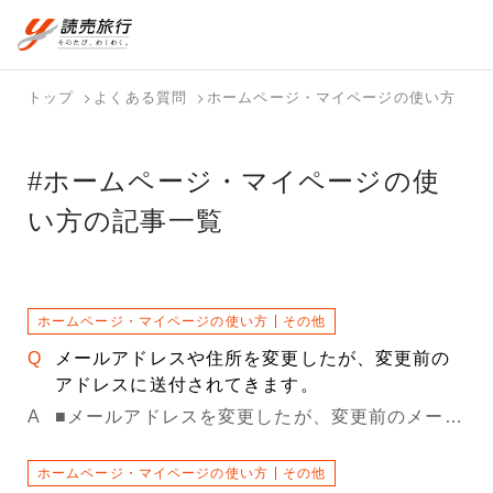
おまかせプラン
航空券+観光
国内旅行トップ
海外旅行トップ
トップ
よくある質問
ホームページ・マイページの使い方
航空券+宿泊
フリーワード
バスツアー
海外特集か
個人旅行
テーマから
ダイナミッ
写真から探
ホテル・宿
を探す
ら探す
（ブーケ）
探す
クパッケー
す
を探す
#ホームページ・マイページの使
検索する
こだわり条件を表示
を探す
ジを探す
い方の記事一覧
国内特集か
テーマから
写真から探
ら探す
探す
す
ホームページ・マイページの使い方
その他
メールアドレスや住所を変更したが、変更前の
アドレスに送付されてきます。
■メールアドレスを変更したが、変更前のメールアドレスにメールが届く場合 メールアドレスの変更は、①読売旅行マイページ ②読売新聞オンラインマイページ の２か所の変更が必要です。 読売旅行マイページでメールアドレスを修正後、 メールマガジンの配信先変更の反映までには、システムの都合上 約１か月ほどかかる場合があります。 配信先の即時変更が必要な方は、お手数ですが東西販売センターまでご連絡ください。 ご不便をお掛けいたしますがご了承のほどお願いいたします。 読売新聞オンラインマイページのみでメールアドレス変更手続きをされた場合は、 お手数ですが読売旅行マイページでの登録変更をお願いいたします。 ■住所を変更したが、変更前の住所にダイレクトメール等が届く場合 読売旅行マイページで住所変更を完了されている場合でも、次回のダイレクトメールの配送先リストが抽出済みの場合、１～２か月分程度、変更前の住所に届いてしまうことがあります。 配送先の即時変更をご希望の方、また、３か月分以上変更前の住所に配送される場合は、お手数ですが東西販売センターまでお問い合わせください。 読売新聞オンラインマイページのみでメールアドレス変更手続きをされた場合は、 お手数ですが読売旅行マイページでの登録変更をお願いいたします。
ホームページ・マイページの使い方
その他