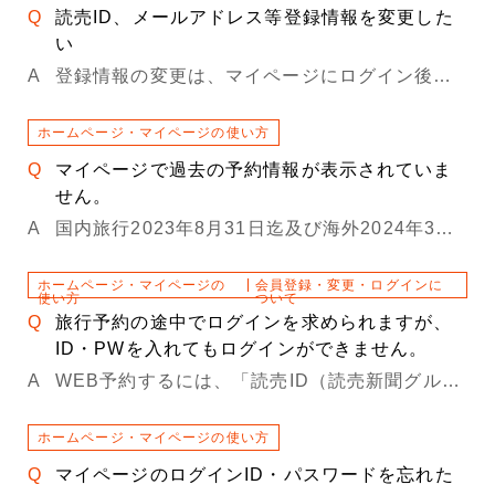
読売ID、メールアドレス等登録情報を変更した
い
登録情報の変更は、マイページにログイン後、お名前の右隣に表示されている設定マークから変更してください。 なお、当社マイページでのご変更は、読売IDのご登録内容には反映されません。 読売旅行での登録内容のみ変更されます。 ご住所やメールアドレスが変更となった場合には、お手数ですが、①読売旅行マイページ、②読売新聞オンラインマイページ ２か所での変更をお願いいたします。 なお、読売ID（ログインID）の変更は当社マイページではできません。 ログインIDを変更される場合は、読売新聞オンラインマイページより変更してください。 ▼読売新聞オンライン ログインはこちら https://www.yomiuri.co.jp/member/login/
ホームページ・マイページの使い方
マイページで過去の予約情報が表示されていま
せん。
国内旅行2023年8月31日迄及び海外2024年3月31日帰着迄の予約履歴は、2024年8月30日をもちまして公開を終了いたしました。 ご不便をお掛けいたしますが、何卒ご了承くださいますようお願いいたします。 上記期間以降の予約履歴がマイページに表示されていない場合は、お手数ですが東日本・西日本販売センターまでお問い合わせください。
ホームページ・マイページの
会員登録・変更・ログインに
使い方
ついて
旅行予約の途中でログインを求められますが、
ID・PWを入れてもログインができません。
WEB予約するには、「読売ID（読売新聞グループの会員サービス）」が必要です。（2023年9月1日より、読売旅行会員ページのログインIDは、 読売新聞グループの共通ID「読売ID」のみとなり、 読売旅行IDではログインができません。） 読売IDをすでにお持ちの方は、読売IDでログインしてください。 読売IDをお持ちでない方は、お手数ですが再登録（新規登録）の上、ご予約をお願いいたします。 新規登録はこちら なお、正しく入力しているにも関わらずログインができない場合は、以下の原因が考えられます。 1.ユーザーＩＤまたはパスワードが誤っている 2.ユーザーＩＤまたはパスワードの入力を間違えている ※大文字・小文字、.（ドット）と,（コンマ）、-（ハイフン）と＿（アンダーバー）など。 スマートフォンやパソコンの設定によっては、スペースキーが自動で入力されたり、自動で大文字変換されている場合があります。一度、メモ帳やワードなど可視化された場所に打ち込んでから、コピー・ペーストしてみることもお試しください。 3.新規会員登録時の誤入力等により、誤ったメールアドレスで登録されてしまっている ※この場合は、正しいメールアドレスにて再度新規登録の上、会員登録が完了しましたら、お手数ですが弊社までご連絡ください。
ホームページ・マイページの使い方
マイページのログインID・パスワードを忘れた