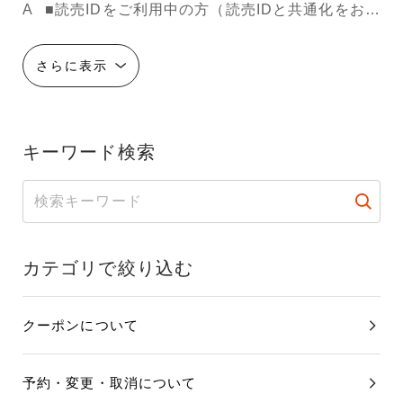
■読売IDをご利用中の方（読売IDと共通化をお済ませの方、または2021年11月以降に読売旅行ホームページで新規会員登録をされた方） 「読売ID」のID問い合わせ・パスワード再設定ページよりご確認ください。 読売IDを忘れた方はこちら（外部サイト） 読売IDのパスワードを忘れた方はこちら（外部サイト） ■2021年11月以前に会員登録をされた方で、読売IDとの共通化をお済ませでない方 2023年9月1日より、読売旅行会員ページのログインIDは、読売新聞グループの共通ID「読売ID」のみとなり、 読売旅行IDではログインができません。 読売旅行IDのみお持ちの方（読売IDを所持していない方）は、大変お手数ですが、新規登録をお願いいたします。
さらに表示
キーワード検索
カテゴリで絞り込む
クーポンについて
予約・変更・取消について